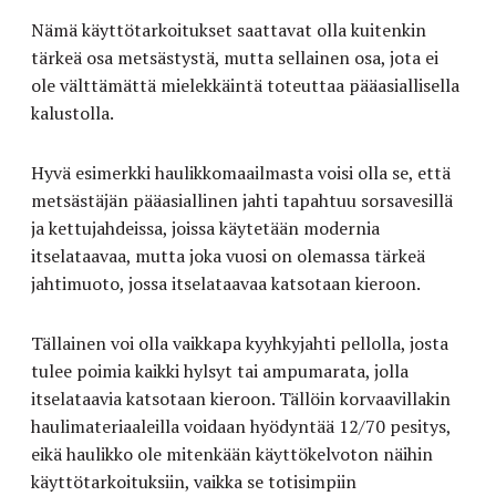
Nämä käyttötarkoitukset saattavat olla kuitenkin
tärkeä osa metsästystä, mutta sellainen osa, jota ei
ole välttämättä mielekkäintä toteuttaa pääasiallisella
kalustolla.
Hyvä esimerkki haulikkomaailmasta voisi olla se, että
metsästäjän pääasiallinen jahti tapahtuu sorsavesillä
ja kettujahdeissa, joissa käytetään modernia
itselataavaa, mutta joka vuosi on olemassa tärkeä
jahtimuoto, jossa itselataavaa katsotaan kieroon.
Tällainen voi olla vaikkapa kyyhkyjahti pellolla, josta
tulee poimia kaikki hylsyt tai ampumarata, jolla
itselataavia katsotaan kieroon. Tällöin korvaavillakin
haulimateriaaleilla voidaan hyödyntää 12/70 pesitys,
eikä haulikko ole mitenkään käyttökelvoton näihin
käyttötarkoituksiin, vaikka se totisimpiin