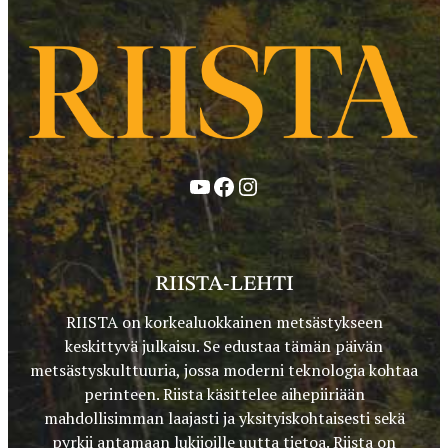
YouTube
Facebook
Instagram
RIISTA-LEHTI
RIISTA on korkealuokkainen metsästykseen
keskittyvä julkaisu. Se edustaa tämän päivän
metsästyskulttuuria, jossa moderni teknologia kohtaa
perinteen. Riista käsittelee aihepiiriään
mahdollisimman laajasti ja yksityiskohtaisesti sekä
pyrkii antamaan lukijoille uutta tietoa. Riista on