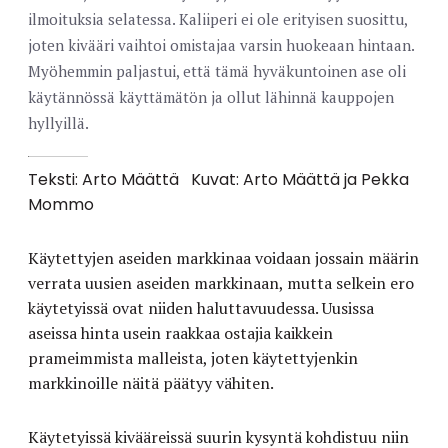
ilmoituksia selatessa. Kaliiperi ei ole erityisen suosittu,
joten kivääri vaihtoi omistajaa varsin huokeaan hintaan.
Myöhemmin paljastui, että tämä hyväkuntoinen ase oli
käytännössä käyttämätön ja ollut lähinnä kauppojen
hyllyillä.
Teksti: Arto Määttä
Kuvat: Arto Määttä ja Pekka
Mommo
Käytettyjen aseiden markkinaa voidaan jossain määrin
verrata uusien aseiden markkinaan, mutta selkein ero
käytetyissä ovat niiden haluttavuudessa. Uusissa
aseissa hinta usein raakkaa ostajia kaikkein
prameimmista malleista, joten käytettyjenkin
markkinoille näitä päätyy vähiten.
Käytetyissä kivääreissä suurin kysyntä kohdistuu niin