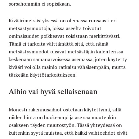
sorsahommiin ei sopisikaan.
Kiväärimetsästyksessä on olemassa runsaasti eri
metsästysmuotoja, joissa aseelta toivotut
ominaisuudet poikkeavat toisistaan merkittävästi.
Tämä ei tarkoita välttämättä sitä, että nämä
metsästysmuodot olisivat metsästäjän kalenterissa
keskenään samanarvoisessa asemassa, joten käytetty
kivääri voi olla mainio ratkaisu vähäisempään, mutta
tärkeään käyttötarkoitukseen.
Aihio vai hyvä sellaisenaan
Monesti rakennusaihiot ostetaan käytettyinä, sillä
niiden hinta on huokeampi ja ase saa muutenkin
osakseen täyden muutostyön. Tässä yhteydessä on
kuitenkin syytä muistaa, että kaikki vaihtoehdot eivät