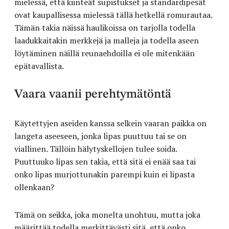
mielessä, että kiinteät supistukset ja standardipesät
ovat kaupallisessa mielessä tällä hetkellä romurautaa.
Tämän takia näissä haulikoissa on tarjolla todella
laadukkaitakin merkkejä ja malleja ja todella aseen
löytäminen näillä reunaehdoilla ei ole mitenkään
epätavallista.
Vaara vaanii perehtymätöntä
Käytettyjen aseiden kanssa selkein vaaran paikka on
langeta aseeseen, jonka lipas puuttuu tai se on
viallinen. Tällöin hälytyskellojen tulee soida.
Puuttuuko lipas sen takia, että sitä ei enää saa tai
onko lipas murjottunakin parempi kuin ei lipasta
ollenkaan?
Tämä on seikka, joka monelta unohtuu, mutta joka
määrittää todella merkittävästi sitä, että onko