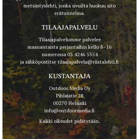
metsästyslehti, jonka sivuilta huokuu aito
erätunnelma.
TILAAJAPALVELU
Tilaajapalvelumme palvelee
maanantaista perjantaihin kello 8–16
numerossa 03 4246 5354
ja sähköpostitse
tilaajapalvelu@riistalehti.fi
KUSTANTAJA
Outdoor Media Oy
Pihlajatie 28
00270 Helsinki
info@outdoormedia.fi
Kaikki oikeudet pidätetään.