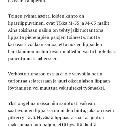
oikeaan kaliiperiin.
Toinen ryhmä aseita, joiden kunto on
lipasriippuvainen, ovat Tikka M-55 ja M-65 mallit.
Aina toisinaan näihin on tehty jälkituotantona
lippaita pienempien pajojen toimesta, mutta
karkeasti voidaan sanoa, että uusien lippaiden
hankkiminen näihin kiväärimalleihin vaatii huolellista
paneutumista aiheeseen.
Verkostoitumaton ostaja ei ole vahvoilla netin
tarjontaa selatessaan ja juuri oikeanlaisen lippaan
löytäminen voi muuttua vakituiseksi työmaaksi.
Yksi ongelma näissä niin sanotusti vaikean
saatavuuden lippaissa on niiden hinta, joka on usein
pökerryttävä. Hyvästä lippaasta saattaa joutua
maksamaan niin paljon, että hyvältä diililtä