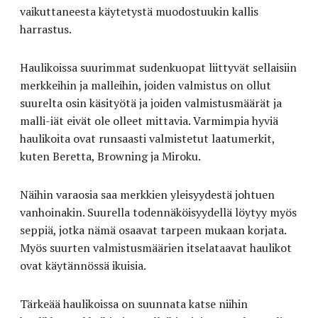
vaikuttaneesta käytetystä muodostuukin kallis
harrastus.
Haulikoissa suurimmat sudenkuopat liittyvät sellaisiin
merkkeihin ja malleihin, joiden valmistus on ollut
suurelta osin käsityötä ja joiden valmistusmäärät ja
malli-iät eivät ole olleet mittavia. Varmimpia hyviä
haulikoita ovat runsaasti valmistetut laatumerkit,
kuten Beretta, Browning ja Miroku.
Näihin varaosia saa merkkien yleisyydestä johtuen
vanhoinakin. Suurella todennäköisyydellä löytyy myös
seppiä, jotka nämä osaavat tarpeen mukaan korjata.
Myös suurten valmistusmäärien itselataavat haulikot
ovat käytännössä ikuisia.
Tärkeää haulikoissa on suunnata katse niihin