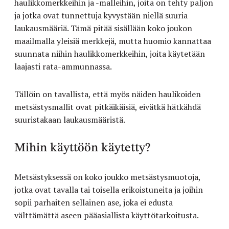
haulikkomerkkeihin ja -malleihin, joita on tehty paljon
ja jotka ovat tunnettuja kyvystään niellä suuria
laukausmääriä. Tämä pitää sisällään koko joukon
maailmalla yleisiä merkkejä, mutta huomio kannattaa
suunnata niihin haulikkomerkkeihin, joita käytetään
laajasti rata-ammunnassa.
Tällöin on tavallista, että myös näiden haulikoiden
metsästysmallit ovat pitkäikäisiä, eivätkä hätkähdä
suuristakaan laukausmääristä.
Mihin käyttöön käytetty?
Metsästyksessä on koko joukko metsästysmuotoja,
jotka ovat tavalla tai toisella erikoistuneita ja joihin
sopii parhaiten sellainen ase, joka ei edusta
välttämättä aseen pääasiallista käyttötarkoitusta.