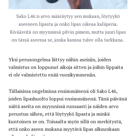
Sako L46:n arvo määräytyy sen mukaan, löytyykö
aseeseen lipasta ja onko lipas oikeaa kaliiperia.
Kivääreitä on myynnissä pilvin pimein, mutta juuri lipas
on tässä aseessa se, jonka kanssa tulee olla tarkkana.
Yksi perusongelma liittyy niihin aseisiin, joiden
valmistus on loppunut aikoja sitten ja joihin lippaita
ei ole valmistettu enää vuosikymmeniin.
Tällaisissa ongelmissa ensimmäisenä oli Sako L46,
joiden lipashuolto loppui ensimmäisenä. Tänä päivänä
näitä aseita on myynnissä runsaasti ja näiden arvo
perustuu siihen, että löytyykö lipasta ja minkä
kuntoinen se on. Toisaalta myös sillä on merkitystä,
että onko aseen mukana myytävä lipas alkuunkaan