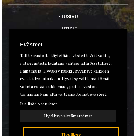
ETUSIVU
UUTISET
METSÄSTYS
Evästeet
ASEET & OPTIIKKA
Tällä sivustolla käytetään evästeitä. Voit valita,
mitä evästeitä ladataan valitsemalla "Asetukset".
VARUSTEET
Painamalla "Hyväksy kaikki", hyväksyt kaikkien
KOIRAT
evästeiden latauksen. Hyväksy välttämättömät -
valinta estää kaikki muut, paitsi sivuston
toiminnan kannalta välttämättömät evästeet.
YHTEYSTIEDOT
Lue lisää
Asetukset
REKISTERISELOSTE
Hyväksy välttämättömät
EVÄSTEET
Hyväksy