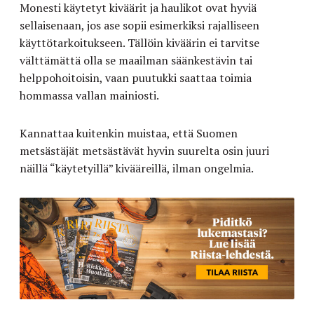
Monesti käytetyt kiväärit ja haulikot ovat hyviä
sellaisenaan, jos ase sopii esimerkiksi rajalliseen
käyttötarkoitukseen. Tällöin kiväärin ei tarvitse
välttämättä olla se maailman säänkestävin tai
helppohoitoisin, vaan puutukki saattaa toimia
hommassa vallan mainiosti.
Kannattaa kuitenkin muistaa, että Suomen
metsästäjät metsästävät hyvin suurelta osin juuri
näillä “käytetyillä” kivääreillä, ilman ongelmia.