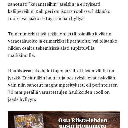
sanotusti “kurantteihin” aseisiin ja erityisesti
kaliipereihin. Kaliiperi on isossa roolissa, liikkuuko
tuote, vai jääkö se täyttämään hyllyä.
Toinen merkittävä tekijä on, että toimiiko kiväärin
varaosahuolto ja esimerkiksi lipashuolto, vai ollaanko
niiden osalta tekemisissä alati supistuvilla
markkinoilla.
Haulikoissa jako haluttujen ja vältettävien välillä on
jyrkkä. Ensinnäkin haluttuja pesityksiä ovat nykyään
vain niin sanotut magnumpesitykset, eli perinteisten
70 mm pesällä varustettujen haulikoiden rooli on
jäädä hyllyyn.