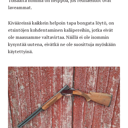
Toisaalta homma on helppoa, jos reunaehdot ovat
laveammat.
Kivääreissä kaikkein helpoin tapa bongata löytö, on
etsintöjen kohdentaminen kaliipereihin, jotka eivät
ole maassamme valtavirtaa. Näillä ei ole isommin
kysyntää uutena, eivätkä ne ole suosittuja myöskään
käytettyinä.