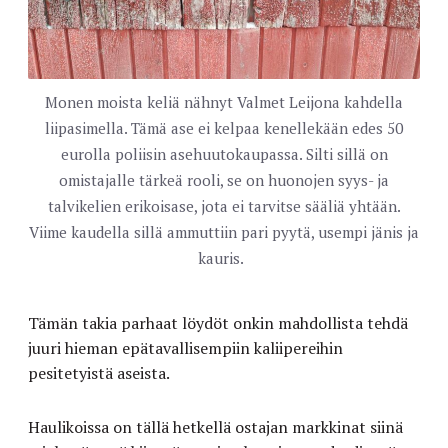
Monen moista keliä nähnyt Valmet Leijona kahdella
liipasimella. Tämä ase ei kelpaa kenellekään edes 50
eurolla poliisin asehuutokaupassa. Silti sillä on
omistajalle tärkeä rooli, se on huonojen syys- ja
talvikelien erikoisase, jota ei tarvitse sääliä yhtään.
Viime kaudella sillä ammuttiin pari pyytä, usempi jänis ja
kauris.
Tämän takia parhaat löydöt onkin mahdollista tehdä
juuri hieman epätavallisempiin kaliipereihin
pesitetyistä aseista.
Haulikoissa on tällä hetkellä ostajan markkinat siinä