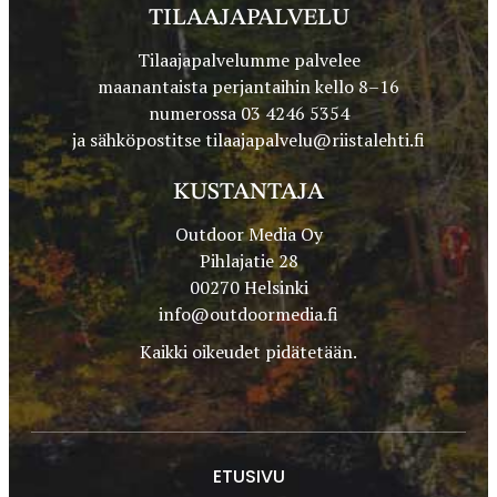
TILAAJAPALVELU
Tilaajapalvelumme palvelee
maanantaista perjantaihin kello 8–16
numerossa 03 4246 5354
ja sähköpostitse
tilaajapalvelu@riistalehti.fi
KUSTANTAJA
Outdoor Media Oy
Pihlajatie 28
00270 Helsinki
info@outdoormedia.fi
Kaikki oikeudet pidätetään.
ETUSIVU