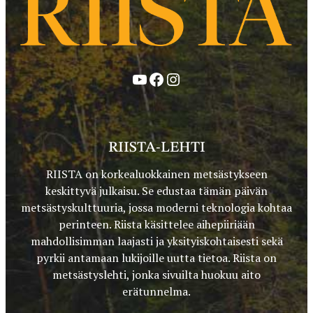
YouTube
Facebook
Instagram
RIISTA-LEHTI
RIISTA on korkealuokkainen metsästykseen
keskittyvä julkaisu. Se edustaa tämän päivän
metsästyskulttuuria, jossa moderni teknologia kohtaa
perinteen. Riista käsittelee aihepiiriään
mahdollisimman laajasti ja yksityiskohtaisesti sekä
pyrkii antamaan lukijoille uutta tietoa. Riista on
metsästyslehti, jonka sivuilta huokuu aito
erätunnelma.