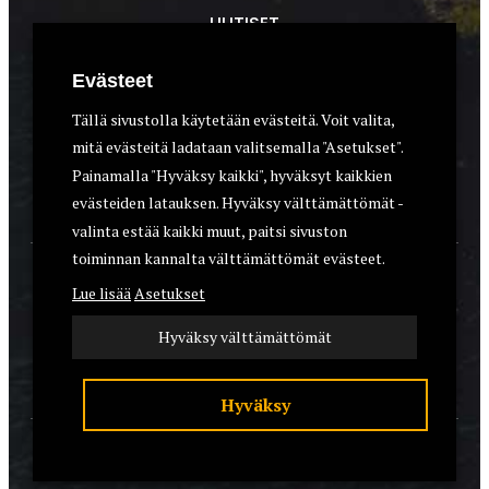
UUTISET
METSÄSTYS
Evästeet
ASEET & OPTIIKKA
Tällä sivustolla käytetään evästeitä. Voit valita,
mitä evästeitä ladataan valitsemalla "Asetukset".
VARUSTEET
Painamalla "Hyväksy kaikki", hyväksyt kaikkien
KOIRAT
evästeiden latauksen. Hyväksy välttämättömät -
valinta estää kaikki muut, paitsi sivuston
toiminnan kannalta välttämättömät evästeet.
YHTEYSTIEDOT
Lue lisää
Asetukset
REKISTERISELOSTE
Hyväksy välttämättömät
EVÄSTEET
Hyväksy
© 2026 Riistalehti.fi