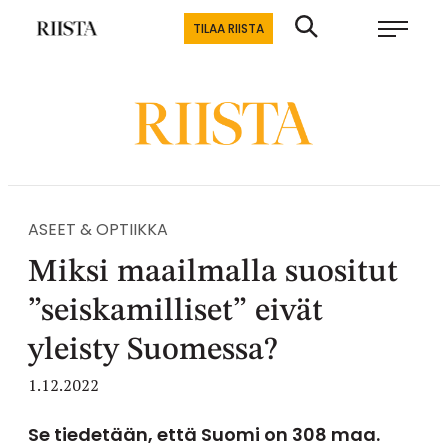
Siirry
Riistalehti.fi
TILAA RIISTA
suoraan
Metsästyksen
sisältöön
erikoislehti
ASEET & OPTIIKKA
Miksi maailmalla suositut
”seiskamilliset” eivät
yleisty Suomessa?
1.12.2022
Se tiedetään, että Suomi on 308 maa.