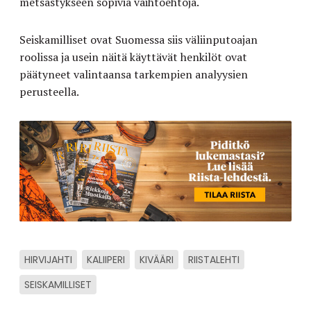
metsästykseen sopivia vaihtoehtoja.
Seiskamilliset ovat Suomessa siis väliinputoajan
roolissa ja usein näitä käyttävät henkilöt ovat
päätyneet valintaansa tarkempien analyysien
perusteella.
HIRVIJAHTI
KALIIPERI
KIVÄÄRI
RIISTALEHTI
SEISKAMILLISET