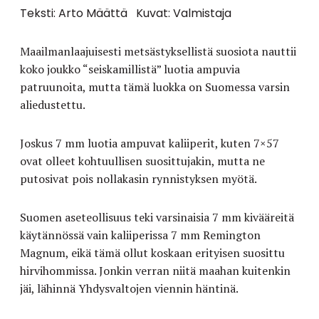
Teksti: Arto Määttä
Kuvat: Valmistaja
Maailmanlaajuisesti metsästyksellistä suosiota nauttii
koko joukko “seiskamillistä” luotia ampuvia
patruunoita, mutta tämä luokka on Suomessa varsin
aliedustettu.
Joskus 7 mm luotia ampuvat kaliiperit, kuten 7×57
ovat olleet kohtuullisen suosittujakin, mutta ne
putosivat pois nollakasin rynnistyksen myötä.
Suomen aseteollisuus teki varsinaisia 7 mm kivääreitä
käytännössä vain kaliiperissa 7 mm Remington
Magnum, eikä tämä ollut koskaan erityisen suosittu
hirvihommissa. Jonkin verran niitä maahan kuitenkin
jäi, lähinnä Yhdysvaltojen viennin häntinä.