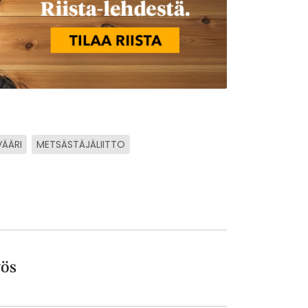
VÄÄRI
METSÄSTÄJÄLIITTO
ös