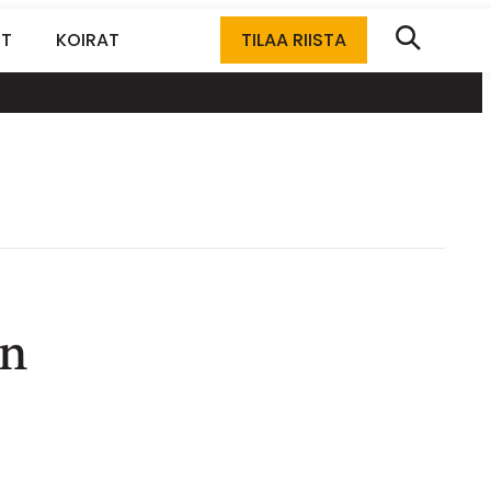
ET
KOIRAT
TILAA RIISTA
an