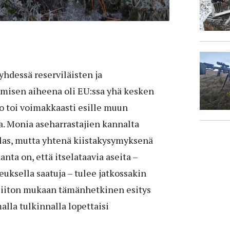
yhdessä reserviläisten ja
misen aiheena oli EU:ssa yhä kesken
tto toi voimakkaasti esille muun
a. Monia aseharrastajien kannalta
as, mutta yhtenä kiistakysymyksenä
anta on, että itselataavia aseita –
euksella saatuja – tulee jatkossakin
äliiton mukaan tämänhetkinen esitys
alla tulkinnalla lopettaisi