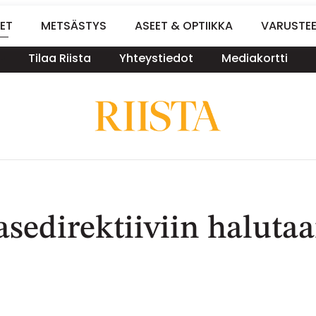
ET
METSÄSTYS
ASEET & OPTIIKKA
VARUSTE
Tilaa Riista
Yhteystiedot
Mediakortti
asedirektiiviin haluta