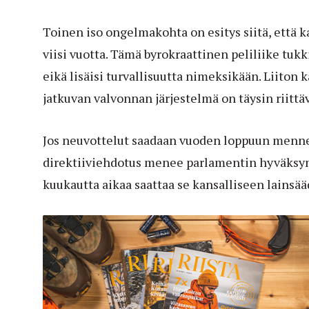
Toinen iso ongelmakohta on esitys siitä, että 
viisi vuotta. Tämä byrokraattinen peliliike tu
eikä lisäisi turvallisuutta nimeksikään. Liiton
jatkuvan valvonnan järjestelmä on täysin riittäv
Jos neuvottelut saadaan vuoden loppuun menne
direktiiviehdotus menee parlamentin hyväksyn
kuukautta aikaa saattaa se kansalliseen lainsä