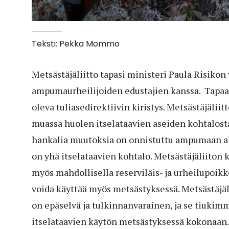
Teksti: Pekka Mommo
Metsästäjäliitto tapasi ministeri Paula Risikon 
ampumaurheilijoiden edustajien kanssa. Tapaa
oleva tuliasedirektiivin kiristys. Metsästäjälii
muassa huolen itselataavien aseiden kohtalost
hankalia muutoksia on onnistuttu ampumaan al
on yhä itselataavien kohtalo. Metsästäjäliiton k
myös mahdollisella reserviläis- ja urheilupoikk
voida käyttää myös metsästyksessä. Metsästäj
on epäselvä ja tulkinnanvarainen, ja se tiukimm
itselataavien käytön metsästyksessä kokonaan.