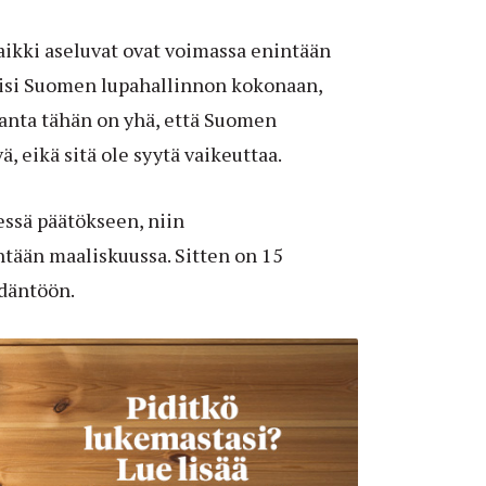
kaikki aseluvat ovat voimassa enintään
kkisi Suomen lupahallinnon kokonaan,
 kanta tähän on yhä, että Suomen
ä, eikä sitä ole syytä vaikeuttaa.
ssä päätökseen, niin
tään maaliskuussa. Sitten on 15
ädäntöön.