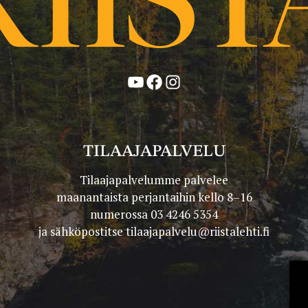
YouTube
Facebook
Instagram
TILAAJAPALVELU
Tilaajapalvelumme palvelee
maanantaista perjantaihin kello 8–16
numerossa 03 4246 5354
ja sähköpostitse
tilaajapalvelu@riistalehti.fi