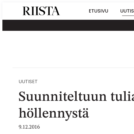
Siirry
Riistalehti.fi
ETUSIVU
UUTIS
suoraan
Metsästyksen
sisältöön
erikoislehti
UUTISET
Suunniteltuun tuli
höllennystä
9.12.2016