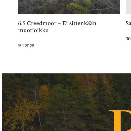
6.5 Creedmoor – Ei sittenkään
Sa
muotioikku
30
15.1.2026