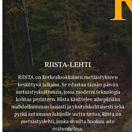
RIISTA-LEHTI
RIISTA on korkealuokkainen metsästykseen
keskittyvä julkaisu. Se edustaa tämän päivän
metsästyskulttuuria, jossa moderni teknologia
kohtaa perinteen. Riista käsittelee aihepiiriään
mahdollisimman laajasti ja yksityiskohtaisesti sekä
pyrkii antamaan lukijoille uutta tietoa. Riista on
metsästyslehti, jonka sivuilta huokuu aito
erätunnelma.