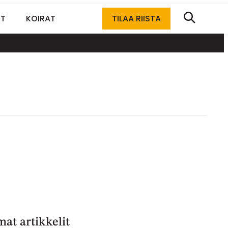
ET
KOIRAT
TILAA RIISTA
at artikkelit