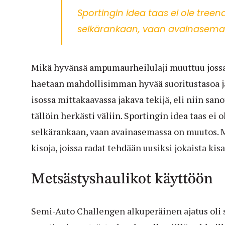
Sportingin idea taas ei ole treen
selkärankaan, vaan avainasema
Mikä hyvänsä ampumaurheilulaji muuttuu jossai
haetaan mahdollisimman hyvää suoritustasoa j
isossa mittakaavassa jakava tekijä, eli niin sano
tällöin herkästi väliin. Sportingin idea taas ei o
selkärankaan, vaan avainasemassa on muutos.
kisoja, joissa radat tehdään uusiksi jokaista kis
Metsästyshaulikot käyttöön
Semi-Auto Challengen alkuperäinen ajatus oli