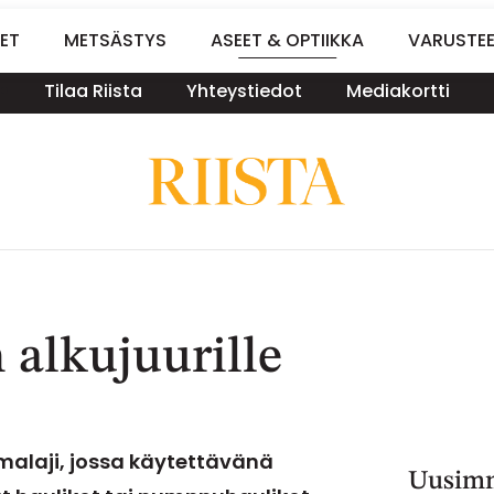
ET
METSÄSTYS
ASEET & OPTIIKKA
VARUSTE
Tilaa Riista
Yhteystiedot
Mediakortti
 alkujuurille
alaji, jossa käytettävänä
Uusimm