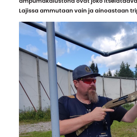
ampumakalustona ovat joko itselataavat
Lajissa ammutaan vain ja ainoastaan trip