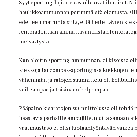
Syyt sporting-lajien suosiolle ovat ilmeiset. 
haulikkoammunnan perimmäistä olemusta, sillä
edelleen maininta siitä, että heitettävien kiek
lentoradoiltaan ammuttavan riistan lentoratoja.
metsästystä.
Kun aloitin sporting-ammunnan, ei kisoissa ollu
kiekkoja tai compak-sportingissa kiekkojen len
vähemmän ja ratojen suunnittelu oli kohtuullis
vaikeampaa ja toisinaan helpompaa.
Pääpaino kisaratojen suunnittelussa oli tehdä n
haastavia parhaille ampujille, mutta samaan aik
vaatimustaso ei olisi luotaantyöntävän vaikea ni