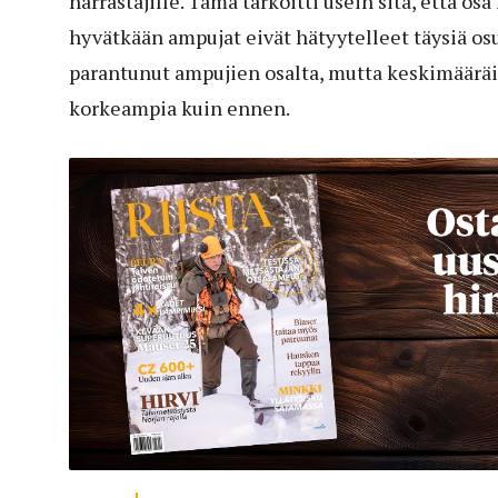
harrastajille. Tämä tarkoitti usein sitä, että os
hyvätkään ampujat eivät hätyytelleet täysiä o
parantunut ampujien osalta, mutta keskimäärä
korkeampia kuin ennen.