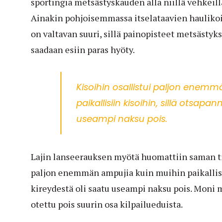
sportingia metsästyskauden alla niillä vehkeill
Ainakin pohjoisemmassa itselataavien haulikoi
on valtavan suuri, sillä painopisteet metsästykse
saadaan esiin paras hyöty.
Kisoihin osallistui paljon enem
paikallisiin kisoihin, sillä otsapa
useampi naksu pois.
Lajin lanseerauksen myötä huomattiin saman tie
paljon enemmän ampujia kuin muihin paikallisi
kireydestä oli saatu useampi naksu pois. Moni m
otettu pois suurin osa kilpailueduista.