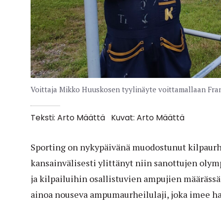
Voittaja Mikko Huuskosen tyylinäyte voittamallaan Franch
Teksti: Arto Määttä
Kuvat: Arto Määttä
Sporting on nykypäivänä muodostunut kilpaurhei
kansainvälisesti ylittänyt niin sanottujen olym
ja kilpailuihin osallistuvien ampujien määräss
ainoa nouseva ampumaurheilulaji, joka imee ha