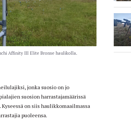
i Affinity III Elite Bronse haulikolla.
lulajiksi, jonka suosio on jo
pialajien suosion harrastajamäärissä
ä. Kyseessä on siis haulikkomaailmassa
rrastajia puoleensa.