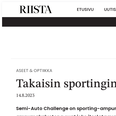
Siirry
Riistalehti.fi
ETUSIVU
UUTIS
suoraan
Metsästyksen
sisältöön
erikoislehti
ASEET & OPTIIKKA
Takaisin sportingin
14.8.2023
Semi-Auto Challenge on sporting-ampum