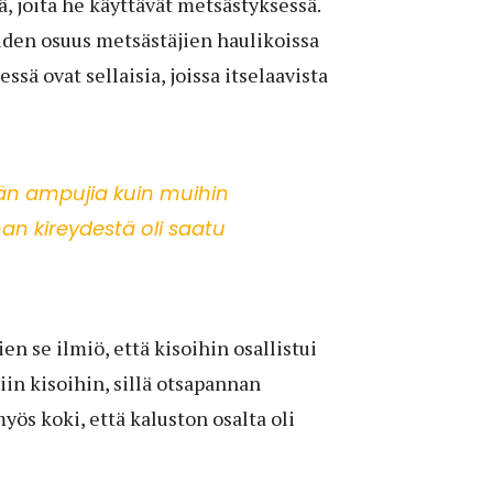
ä, joita he käyttävät metsästyksessä.
den osuus metsästäjien haulikoissa
ssä ovat sellaisia, joissa itselaavista
män ampujia kuin muihin
nnan kireydestä oli saatu
n se ilmiö, että kisoihin osallistui
in kisoihin, sillä otsapannan
yös koki, että kaluston osalta oli