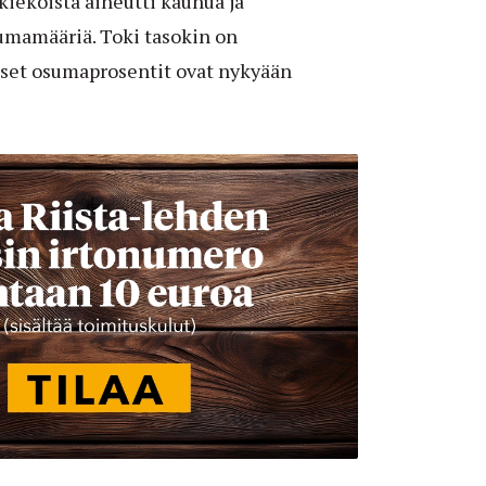
a kiekoista aiheutti kauhua ja
sumamääriä. Toki tasokin on
iset osumaprosentit ovat nykyään