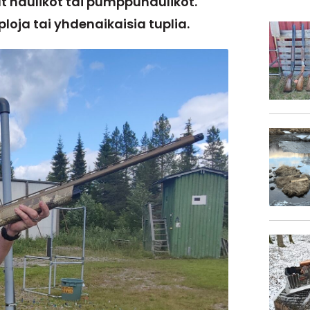
 haulikot tai pumppuhaulikot.
loja tai yhdenaikaisia tuplia.