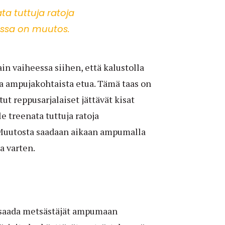
ata tuttuja ratoja
ssa on muutos.
n vaiheessa siihen, että kalustolla
a ampujakohtaista etua. Tämä taas on
tut reppusarjalaiset jättävät kisat
le treenata tuttuja ratoja
 Muutosta saadaan aikaan ampumalla
aa varten.
 saada metsästäjät ampumaan