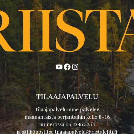
YouTube
Facebook
Instagram
TILAAJAPALVELU
Tilaajapalvelumme palvelee
maanantaista perjantaihin kello 8–16
numerossa 03 4246 5354
ja sähköpostitse
tilaajapalvelu@riistalehti.fi