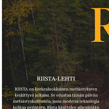
RIISTA-LEHTI
RIISTA on korkealuokkainen metsästykseen
keskittyvä julkaisu. Se edustaa tämän päivän
metsästyskulttuuria, jossa moderni teknologia
kohtaa perinteen. Riista käsittelee aihepiiriään