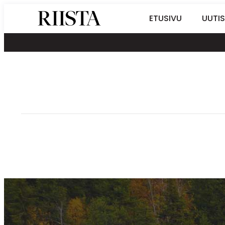
Siirry
Riistalehti.fi
ETUSIVU
UUTIS
suoraan
Metsästyksen
sisältöön
erikoislehti