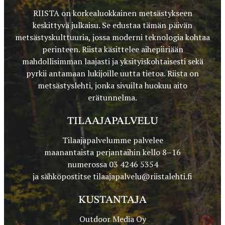
RIISTA on korkealuokkainen metsästykseen
keskittyvä julkaisu. Se edustaa tämän päivän
metsästyskulttuuria, jossa moderni teknologia kohtaa
perinteen. Riista käsittelee aihepiiriään
mahdollisimman laajasti ja yksityiskohtaisesti sekä
pyrkii antamaan lukijoille uutta tietoa. Riista on
metsästyslehti, jonka sivuilta huokuu aito
erätunnelma.
TILAAJAPALVELU
Tilaajapalvelumme palvelee
maanantaista perjantaihin kello 8–16
numerossa 03 4246 5354
ja sähköpostitse
tilaajapalvelu@riistalehti.fi
KUSTANTAJA
Outdoor Media Oy