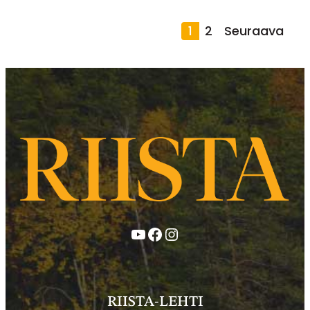
1
2
Seuraava
Artikkelien
sivutus
YouTube
Facebook
Instagram
RIISTA-LEHTI