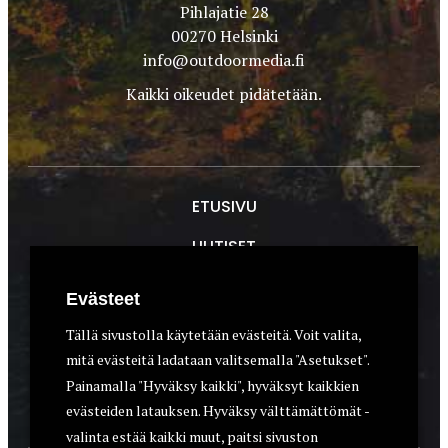
Pihlajatie 28
00270 Helsinki
info@outdoormedia.fi
Kaikki oikeudet pidätetään.
ETUSIVU
UUTISET
METSÄSTYS
Evästeet
ASEET & OPTIIKKA
Tällä sivustolla käytetään evästeitä. Voit valita,
mitä evästeitä ladataan valitsemalla "Asetukset".
VARUSTEET
Painamalla "Hyväksy kaikki", hyväksyt kaikkien
KOIRAT
evästeiden latauksen. Hyväksy välttämättömät -
valinta estää kaikki muut, paitsi sivuston