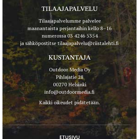
TILAAJAPALVELU
Tilaajapalvelumme palvelee
maanantaista perjantaihin kello 8–16
numerossa 03 4246 5354
ja sähköpostitse
tilaajapalvelu@riistalehti.fi
KUSTANTAJA
Outdoor Media Oy
Pihlajatie 28
00270 Helsinki
info@outdoormedia.fi
Kaikki oikeudet pidätetään.
ETUSIVU