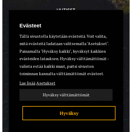
UUTISET
METSÄSTYS
Evästeet
ASEET & OPTIIKKA
Tällä sivustolla käytetään evästeitä. Voit valita,
mitä evästeitä ladataan valitsemalla "Asetukset".
VARUSTEET
Painamalla "Hyväksy kaikki", hyväksyt kaikkien
KOIRAT
evästeiden latauksen. Hyväksy välttämättömät -
valinta estää kaikki muut, paitsi sivuston
toiminnan kannalta välttämättömät evästeet.
YHTEYSTIEDOT
Lue lisää
Asetukset
REKISTERISELOSTE
Hyväksy välttämättömät
EVÄSTEET
Hyväksy
© 2026 Riistalehti.fi