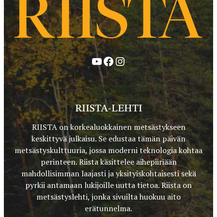
YouTube
Facebook
Instagram
RIISTA-LEHTI
RIISTA on korkealuokkainen metsästykseen
keskittyvä julkaisu. Se edustaa tämän päivän
metsästyskulttuuria, jossa moderni teknologia kohtaa
perinteen. Riista käsittelee aihepiiriään
mahdollisimman laajasti ja yksityiskohtaisesti sekä
pyrkii antamaan lukijoille uutta tietoa. Riista on
metsästyslehti, jonka sivuilta huokuu aito
erätunnelma.