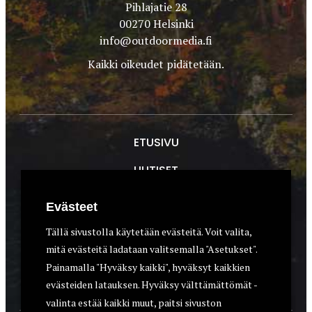
Pihlajatie 28
00270 Helsinki
info@outdoormedia.fi
Kaikki oikeudet pidätetään.
ETUSIVU
UUTISET
METSÄSTYS
Evästeet
ASEET & OPTIIKKA
Tällä sivustolla käytetään evästeitä. Voit valita,
mitä evästeitä ladataan valitsemalla "Asetukset".
VARUSTEET
Painamalla "Hyväksy kaikki", hyväksyt kaikkien
KOIRAT
evästeiden latauksen. Hyväksy välttämättömät -
valinta estää kaikki muut, paitsi sivuston