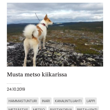
Musta metso kiikarissa
24.10.2019
HAMMASTUNTURI
INARI
KANALINTUJAHTI
LAPPI
METSÄSTYS
METSO
PYSTYKORVA
RIISTA-LEHTI