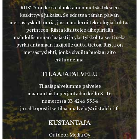
RIISTA on korkealuokkainen metsästykseen
keskittyvä julkaisu. Se edustaa tämän päivän
metsästyskulttuuria, jossa moderni teknologia kohtaa
perinteen. Riista käsittelee aihepiiriään
mahdollisimman laajasti ja yksityiskohtaisesti sekä
pyrkii antamaan lukijoille uutta tietoa. Riista on
metsästyslehti, jonka sivuilta huokuu aito
erätunnelma.
TILAAJAPALVELU
Tilaajapalvelumme palvelee
maanantaista perjantaihin kello 8–16
numerossa 03 4246 5354
ja sähköpostitse
tilaajapalvelu@riistalehti.fi
KUSTANTAJA
Outdoor Media Oy