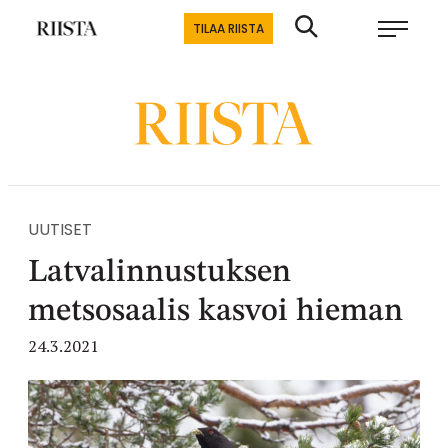
Siirry
Riistalehti.fi
TILAA RIISTA
suoraan
Metsästyksen
sisältöön
erikoislehti
UUTISET
Latvalinnustuksen
metsosaalis kasvoi hieman
24.3.2021