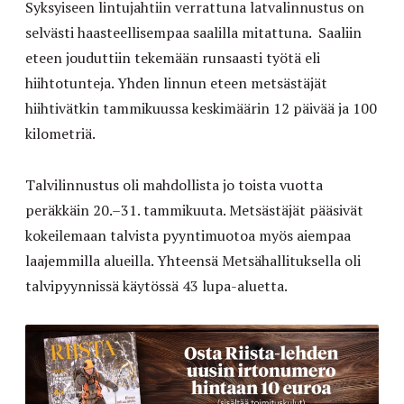
Syksyiseen lintujahtiin verrattuna latvalinnustus on
selvästi haasteellisempaa saalilla mitattuna. Saaliin
eteen jouduttiin tekemään runsaasti työtä eli
hiihtotunteja. Yhden linnun eteen metsästäjät
hiihtivätkin tammikuussa keskimäärin 12 päivää ja 100
kilometriä.
Talvilinnustus oli mahdollista jo toista vuotta
peräkkäin 20.–31. tammikuuta. Metsästäjät pääsivät
kokeilemaan talvista pyyntimuotoa myös aiempaa
laajemmilla alueilla. Yhteensä Metsähallituksella oli
talvipyynnissä käytössä 43 lupa-aluetta.