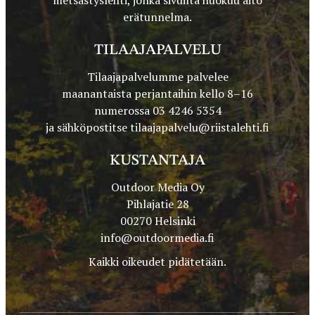
erätunnelma.
TILAAJAPALVELU
Tilaajapalvelumme palvelee
maanantaista perjantaihin kello 8–16
numerossa 03 4246 5354
ja sähköpostitse
tilaajapalvelu@riistalehti.fi
KUSTANTAJA
Outdoor Media Oy
Pihlajatie 28
00270 Helsinki
info@outdoormedia.fi
Kaikki oikeudet pidätetään.