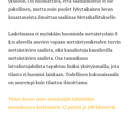
yksilöön. On huomattava, että saalisilmoitus ei ole
pakollinen, mutta noin puolet lyhytaikaisen luvan
lunastaneista ilmoittaa saaliinsa Metsähallitukselle.
Laskelmassa ei myöskään huomioida metsästyslain 8
§:n alueella asuvien vapaan metsästysoikeuden turvin
metsästävien saalista, eikä kanalintuja kausiluvilla
metsästävien saalista. Osa tammikuun
latvalintujahdista tapahtuu lisäksi yksityismailla, jota
tilasto ei huomioi lainkaan. Todellinen kokonaissaalis
on suurempi kuin tilaston ilmoittama.
Yhden linnun eteen metsästäjät hiihtivätkin
tammikuussa keskimäärin 12 päivää ja 100 kilometriä.