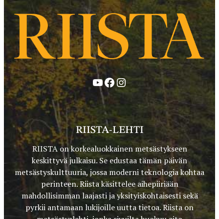
YouTube
Facebook
Instagram
RIISTA-LEHTI
RIISTA on korkealuokkainen metsästykseen
keskittyvä julkaisu. Se edustaa tämän päivän
metsästyskulttuuria, jossa moderni teknologia kohtaa
perinteen. Riista käsittelee aihepiiriään
mahdollisimman laajasti ja yksityiskohtaisesti sekä
pyrkii antamaan lukijoille uutta tietoa. Riista on
metsästyslehti, jonka sivuilta huokuu aito