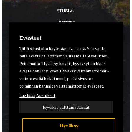
ETUSIVU
UUTISET
METSÄSTYS
Evästeet
ASEET & OPTIIKKA
Tällä sivustolla käytetään evästeitä. Voit valita,
mitä evästeitä ladataan valitsemalla "Asetukset".
VARUSTEET
Painamalla "Hyväksy kaikki", hyväksyt kaikkien
KOIRAT
evästeiden latauksen. Hyväksy välttämättömät -
valinta estää kaikki muut, paitsi sivuston
toiminnan kannalta välttämättömät evästeet.
YHTEYSTIEDOT
Lue lisää
Asetukset
REKISTERISELOSTE
Hyväksy välttämättömät
EVÄSTEET
Hyväksy