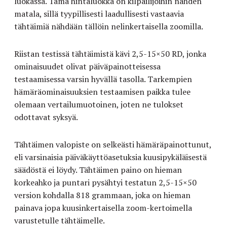
luokassa. Tämä hintaluokka on kilpailijoihin nähden
matala, sillä tyypillisesti laadullisesti vastaavia
tähtäimiä nähdään tällöin nelinkertaisella zoomilla.
Riistan testissä tähtäimistä kävi 2,5-15×50 RD, jonka
ominaisuudet olivat päiväpainotteisessa
testaamisessa varsin hyvällä tasolla. Tarkempien
hämäräominaisuuksien testaamisen paikka tulee
olemaan vertailumuotoinen, joten ne tulokset
odottavat syksyä.
Tähtäimen valopiste on selkeästi hämäräpainottunut,
eli varsinaisia päiväkäyttöasetuksia kuusipykäläisestä
säädöstä ei löydy. Tähtäimen paino on hieman
korkeahko ja puntari pysähtyi testatun 2,5-15×50
version kohdalla 818 grammaan, joka on hieman
painava jopa kuusinkertaisella zoom-kertoimella
varustetulle tähtäimelle.