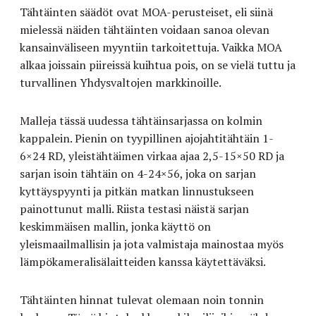
Tähtäinten säädöt ovat MOA-perusteiset, eli siinä
mielessä näiden tähtäinten voidaan sanoa olevan
kansainväliseen myyntiin tarkoitettuja. Vaikka MOA
alkaa joissain piireissä kuihtua pois, on se vielä tuttu ja
turvallinen Yhdysvaltojen markkinoille.
Malleja tässä uudessa tähtäinsarjassa on kolmin
kappalein. Pienin on tyypillinen ajojahtitähtäin 1-
6×24 RD, yleistähtäimen virkaa ajaa 2,5-15×50 RD ja
sarjan isoin tähtäin on 4-24×56, joka on sarjan
kyttäyspyynti ja pitkän matkan linnustukseen
painottunut malli. Riista testasi näistä sarjan
keskimmäisen mallin, jonka käyttö on
yleismaailmallisin ja jota valmistaja mainostaa myös
lämpökameralisälaitteiden kanssa käytettäväksi.
Tähtäinten hinnat tulevat olemaan noin tonnin