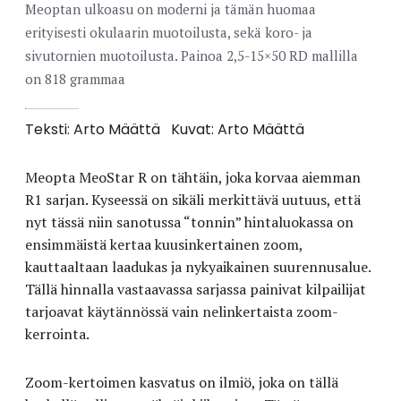
Meoptan ulkoasu on moderni ja tämän huomaa
erityisesti okulaarin muotoilusta, sekä koro- ja
sivutornien muotoilusta. Painoa 2,5-15×50 RD mallilla
on 818 grammaa
Teksti: Arto Määttä
Kuvat: Arto Määttä
Meopta MeoStar R on tähtäin, joka korvaa aiemman
R1 sarjan. Kyseessä on sikäli merkittävä uutuus, että
nyt tässä niin sanotussa “tonnin” hintaluokassa on
ensimmäistä kertaa kuusinkertainen zoom,
kauttaaltaan laadukas ja nykyaikainen suurennusalue.
Tällä hinnalla vastaavassa sarjassa painivat kilpailijat
tarjoavat käytännössä vain nelinkertaista zoom-
kerrointa.
Zoom-kertoimen kasvatus on ilmiö, joka on tällä