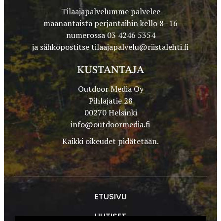
Tilaajapalvelumme palvelee
maanantaista perjantaihin kello 8–16
numerossa 03 4246 5354
ja sähköpostitse
tilaajapalvelu@riistalehti.fi
KUSTANTAJA
Outdoor Media Oy
Pihlajatie 28
00270 Helsinki
info@outdoormedia.fi
Kaikki oikeudet pidätetään.
ETUSIVU
UUTISET