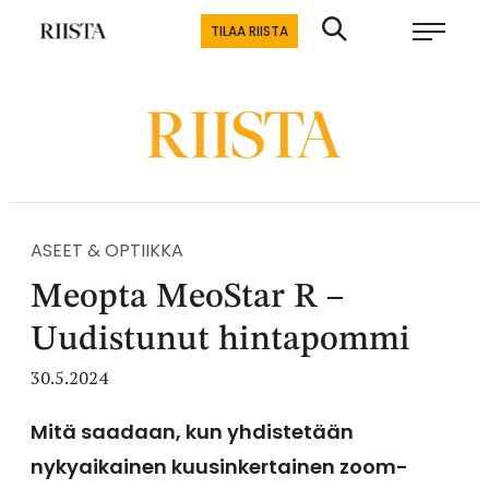
Siirry
Riistalehti.fi
TILAA RIISTA
suoraan
Metsästyksen
sisältöön
erikoislehti
ASEET & OPTIIKKA
Meopta MeoStar R –
Uudistunut hintapommi
30.5.2024
Mitä saadaan, kun yhdistetään
nykyaikainen kuusinkertainen zoom-