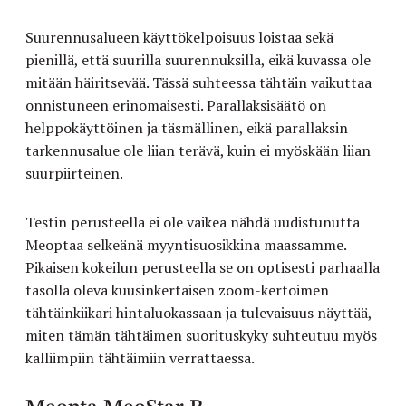
Suurennusalueen käyttökelpoisuus loistaa sekä
pienillä, että suurilla suurennuksilla, eikä kuvassa ole
mitään häiritsevää. Tässä suhteessa tähtäin vaikuttaa
onnistuneen erinomaisesti. Parallaksisäätö on
helppokäyttöinen ja täsmällinen, eikä parallaksin
tarkennusalue ole liian terävä, kuin ei myöskään liian
suurpiirteinen.
Testin perusteella ei ole vaikea nähdä uudistunutta
Meoptaa selkeänä myyntisuosikkina maassamme.
Pikaisen kokeilun perusteella se on optisesti parhaalla
tasolla oleva kuusinkertaisen zoom-kertoimen
tähtäinkiikari hintaluokassaan ja tulevaisuus näyttää,
miten tämän tähtäimen suorituskyky suhteutuu myös
kalliimpiin tähtäimiin verrattaessa.