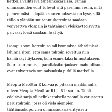
hetkellä vallitseva tähtäinkiikareissa. Tämän
ominaisuuden edut tulevat sitä paremmin esiin, mitä
pienemmästä alapään suurennuksesta on kyse, sillä
tällöin yläpään suurennuskerrointa saadaan
venytettyä ylöspäin ja tähtäimen yleiskäyttöisyyttä
päiväkäytössä saadaan lisättyä.
Isompi zoom-kerroin toimii isommissa tähtäimissä
lähinnä siten, että sama tähtäin soveltuu niin
hämäräkyttäykseen, kuin esimerkiksi linnustukseen.
Suuri suurennus ja parallaksikorjauksen mahdollisuus
ovat toivottavia ominaisuuksia pitkillä matkoilla.
Meopta MeoStar R korvaa jo pitkään markkinoilla
olleen Meopta MeoStar R1 ja R1r sarjan. Tämä
edeltävä sarja oli nelinkertaisella zoomilla varustettu
perustähtäin, jossa oli vielä aiempien
tähtäinsukupolvien ominaisuuksia erityisesti