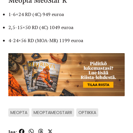
Meopta MeoStar R
1-6×24 RD (4C) 949 euroa
2,5-15×50 RD (4C) 1049 euroa
4-24×56 RD (MOA-MR) 1199 euroa
MEOPTA
MEOPTAMEOSTARR
OPTIIKKA
Facebook
WhatsApp
Threads
X
Jaa: