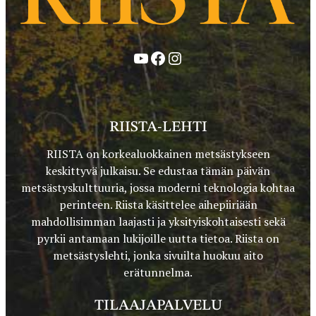
YouTube
Facebook
Instagram
RIISTA-LEHTI
RIISTA on korkealuokkainen metsästykseen
keskittyvä julkaisu. Se edustaa tämän päivän
metsästyskulttuuria, jossa moderni teknologia kohtaa
perinteen. Riista käsittelee aihepiiriään
mahdollisimman laajasti ja yksityiskohtaisesti sekä
pyrkii antamaan lukijoille uutta tietoa. Riista on
metsästyslehti, jonka sivuilta huokuu aito
erätunnelma.
TILAAJAPALVELU