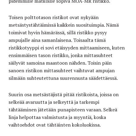
pidemmille matkoille sopiva MOA-MR ristikko.
Toisen polttotason ristikot ovat nykyään
metsästystähtäimissä kaikkein suosituimpia. Nämä
toimivat hyvin hämärässä, sillä ristikko pysyy
ampujalle aina samanlaisena. Toisaalta tämä
ristikkotyyppi ei sovi etäisyyden mittaamiseen, kuten
ensimmäisen tason ristikko, jonka mittasuhteet
säilyvät samoina maastoon nähden. Toisin päin
sanoen ristikon mittasuhteet vaihtuvat ampujan
silmään suhteutettuna suurennusta säädettäessä.
Suurin osa metsästäjistä pitää ristikoista, joissa on
selkeää avaruutta ja selkeyttä ja tarkempi
tähtääminen jätetään punapisteen varaan. Selkeä
linja helpottaa valmistusta ja myyntiä, koska
vaihtoehdot ovat tähtäinten kokoluokissa.