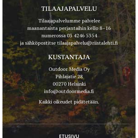
TILAAJAPALVELU
Tilaajapalvelumme palvelee
maanantaista perjantaihin kello 8–16
numerossa 03 4246 5354
ja sähköpostitse
tilaajapalvelu@riistalehti.fi
KUSTANTAJA
Outdoor Media Oy
Pihlajatie 28
00270 Helsinki
info@outdoormedia.fi
Kaikki oikeudet pidätetään.
ETUSIVU