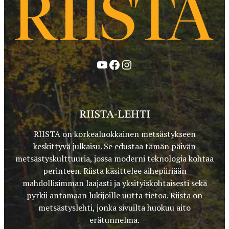
YouTube
Facebook
Instagram
RIISTA-LEHTI
RIISTA on korkealuokkainen metsästykseen
keskittyvä julkaisu. Se edustaa tämän päivän
metsästyskulttuuria, jossa moderni teknologia kohtaa
perinteen. Riista käsittelee aihepiiriään
mahdollisimman laajasti ja yksityiskohtaisesti sekä
pyrkii antamaan lukijoille uutta tietoa. Riista on
metsästyslehti, jonka sivuilta huokuu aito
erätunnelma.