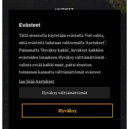
UUTISET
METSÄSTYS
Evästeet
ASEET & OPTIIKKA
Tällä sivustolla käytetään evästeitä. Voit valita,
mitä evästeitä ladataan valitsemalla "Asetukset".
VARUSTEET
Painamalla "Hyväksy kaikki", hyväksyt kaikkien
KOIRAT
evästeiden latauksen. Hyväksy välttämättömät -
valinta estää kaikki muut, paitsi sivuston
toiminnan kannalta välttämättömät evästeet.
YHTEYSTIEDOT
Lue lisää
Asetukset
REKISTERISELOSTE
Hyväksy välttämättömät
EVÄSTEET
Hyväksy
© 2026 Riistalehti.fi