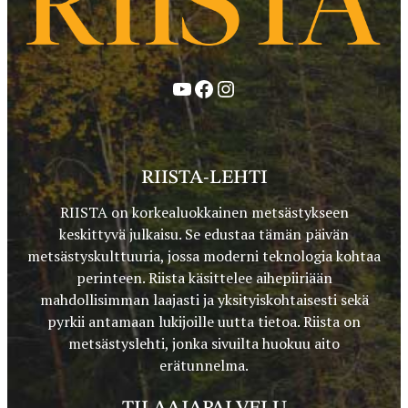
YouTube
Facebook
Instagram
RIISTA-LEHTI
RIISTA on korkealuokkainen metsästykseen
keskittyvä julkaisu. Se edustaa tämän päivän
metsästyskulttuuria, jossa moderni teknologia kohtaa
perinteen. Riista käsittelee aihepiiriään
mahdollisimman laajasti ja yksityiskohtaisesti sekä
pyrkii antamaan lukijoille uutta tietoa. Riista on
metsästyslehti, jonka sivuilta huokuu aito
erätunnelma.