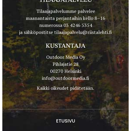
TILAAJAPALVELU
Tilaajapalvelumme palvelee
maanantaista perjantaihin kello 8–16
numerossa 03 4246 5354
ja sähköpostitse
tilaajapalvelu@riistalehti.fi
KUSTANTAJA
Outdoor Media Oy
Pihlajatie 28
00270 Helsinki
info@outdoormedia.fi
Kaikki oikeudet pidätetään.
ETUSIVU