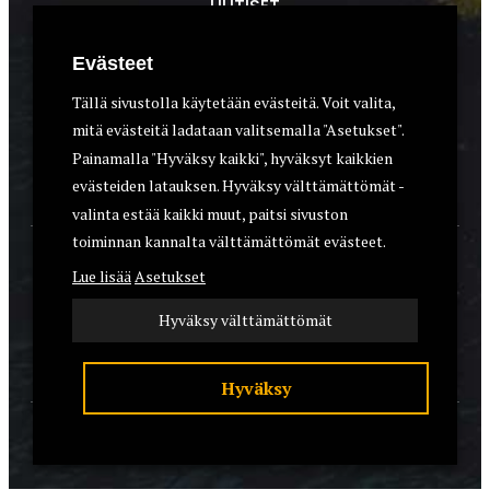
UUTISET
METSÄSTYS
Evästeet
ASEET & OPTIIKKA
Tällä sivustolla käytetään evästeitä. Voit valita,
mitä evästeitä ladataan valitsemalla "Asetukset".
VARUSTEET
Painamalla "Hyväksy kaikki", hyväksyt kaikkien
KOIRAT
evästeiden latauksen. Hyväksy välttämättömät -
valinta estää kaikki muut, paitsi sivuston
toiminnan kannalta välttämättömät evästeet.
YHTEYSTIEDOT
Lue lisää
Asetukset
REKISTERISELOSTE
Hyväksy välttämättömät
EVÄSTEET
Hyväksy
© 2026 Riistalehti.fi