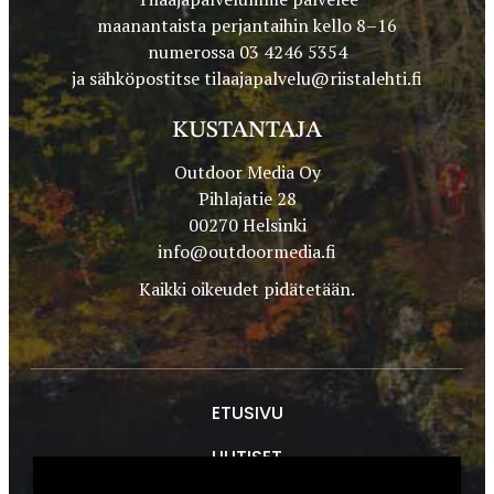
maanantaista perjantaihin kello 8–16
numerossa 03 4246 5354
ja sähköpostitse
tilaajapalvelu@riistalehti.fi
KUSTANTAJA
Outdoor Media Oy
Pihlajatie 28
00270 Helsinki
info@outdoormedia.fi
Kaikki oikeudet pidätetään.
ETUSIVU
UUTISET