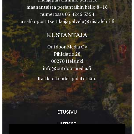
maanantaista perjantaihin kello 8–16
numerossa 03 4246 5354
ja sähköpostitse
tilaajapalvelu@riistalehti.fi
KUSTANTAJA
Outdoor Media Oy
Pihlajatie 28
00270 Helsinki
info@outdoormedia.fi
Kaikki oikeudet pidätetään.
ETUSIVU
UUTISET