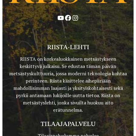
YouTube
Facebook
Instagram
RIISTA-LEHTI
RIISTA on korkealuokkainen metsästykseen
keskittyvä julkaisu. Se edustaa tämän päivän
metsästyskulttuuria, jossa moderni teknologia kohtaa
perinteen. Riista käsittelee aihepiiriään
mahdollisimman laajasti ja yksityiskohtaisesti sekä
pyrkii antamaan lukijoille uutta tietoa. Riista on
metsästyslehti, jonka sivuilta huokuu aito
erätunnelma.
TILAAJAPALVELU
Tilaajapalvelumme palvelee