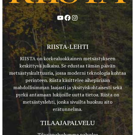
YouTube
Facebook
Instagram
RIISTA-LEHTI
RIISTA on korkealuokkainen metsästykseen
keskittyvä julkaisu. Se edustaa tämän päivän
metsästyskulttuuria, jossa moderni teknologia kohtaa
perinteen. Riista käsittelee aihepiiriään
mahdollisimman laajasti ja yksityiskohtaisesti sekä
pyrkii antamaan lukijoille uutta tietoa. Riista on
metsästyslehti, jonka sivuilta huokuu aito
erätunnelma.
TILAAJAPALVELU
Tilaajapalvelumme palvelee