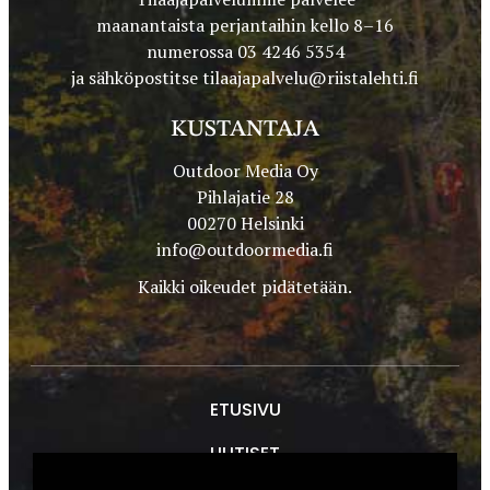
maanantaista perjantaihin kello 8–16
numerossa 03 4246 5354
ja sähköpostitse
tilaajapalvelu@riistalehti.fi
KUSTANTAJA
Outdoor Media Oy
Pihlajatie 28
00270 Helsinki
info@outdoormedia.fi
Kaikki oikeudet pidätetään.
ETUSIVU
UUTISET