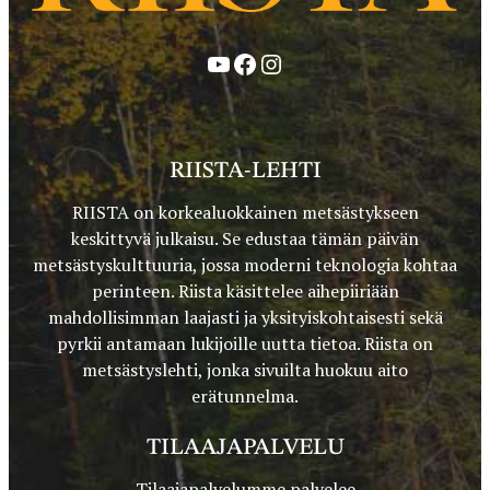
YouTube
Facebook
Instagram
RIISTA-LEHTI
RIISTA on korkealuokkainen metsästykseen
keskittyvä julkaisu. Se edustaa tämän päivän
metsästyskulttuuria, jossa moderni teknologia kohtaa
perinteen. Riista käsittelee aihepiiriään
mahdollisimman laajasti ja yksityiskohtaisesti sekä
pyrkii antamaan lukijoille uutta tietoa. Riista on
metsästyslehti, jonka sivuilta huokuu aito
erätunnelma.
TILAAJAPALVELU
Tilaajapalvelumme palvelee