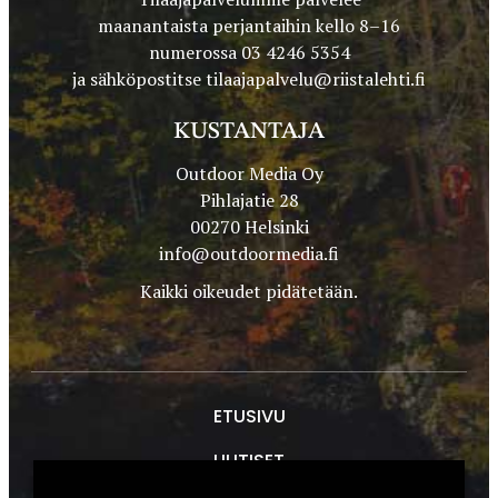
maanantaista perjantaihin kello 8–16
numerossa 03 4246 5354
ja sähköpostitse
tilaajapalvelu@riistalehti.fi
KUSTANTAJA
Outdoor Media Oy
Pihlajatie 28
00270 Helsinki
info@outdoormedia.fi
Kaikki oikeudet pidätetään.
ETUSIVU
UUTISET