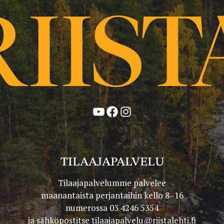
YouTube
Facebook
Instagram
TILAAJAPALVELU
Tilaajapalvelumme palvelee
maanantaista perjantaihin kello 8–16
numerossa 03 4246 5354
ja sähköpostitse
tilaajapalvelu@riistalehti.fi