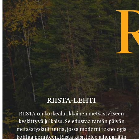
RIISTA-LEHTI
RIISTA on korkealuokkainen metsästykseen
keskittyvä julkaisu. Se edustaa tämän päivän
metsästyskulttuuria, jossa moderni teknologia
kohtaa perinteen. Riista käsittelee aihepiiriään