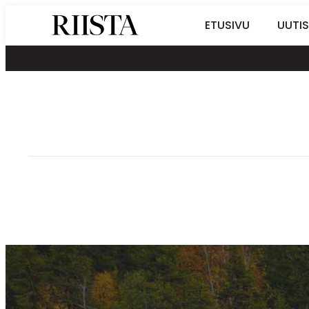
Siirry
Riistalehti.fi
ETUSIVU
UUTIS
suoraan
Metsästyksen
sisältöön
erikoislehti