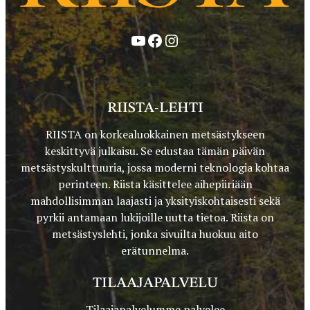
YouTube
Facebook
Instagram
RIISTA-LEHTI
RIISTA on korkealuokkainen metsästykseen
keskittyvä julkaisu. Se edustaa tämän päivän
metsästyskulttuuria, jossa moderni teknologia kohtaa
perinteen. Riista käsittelee aihepiiriään
mahdollisimman laajasti ja yksityiskohtaisesti sekä
pyrkii antamaan lukijoille uutta tietoa. Riista on
metsästyslehti, jonka sivuilta huokuu aito
erätunnelma.
TILAAJAPALVELU
Tilaajapalvelumme palvelee