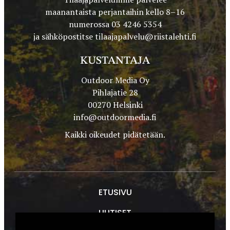
maanantaista perjantaihin kello 8–16
numerossa 03 4246 5354
ja sähköpostitse
tilaajapalvelu@riistalehti.fi
KUSTANTAJA
Outdoor Media Oy
Pihlajatie 28
00270 Helsinki
info@outdoormedia.fi
Kaikki oikeudet pidätetään.
ETUSIVU
UUTISET