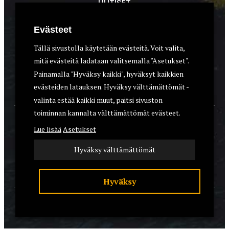
UUTISET
METSÄSTYS
Evästeet
ASEET & OPTIIKKA
Tällä sivustolla käytetään evästeitä. Voit valita,
mitä evästeitä ladataan valitsemalla "Asetukset".
VARUSTEET
Painamalla "Hyväksy kaikki", hyväksyt kaikkien
KOIRAT
evästeiden latauksen. Hyväksy välttämättömät -
valinta estää kaikki muut, paitsi sivuston
toiminnan kannalta välttämättömät evästeet.
YHTEYSTIEDOT
Lue lisää
Asetukset
REKISTERISELOSTE
Hyväksy välttämättömät
EVÄSTEET
Hyväksy
© 2026 Riistalehti.fi