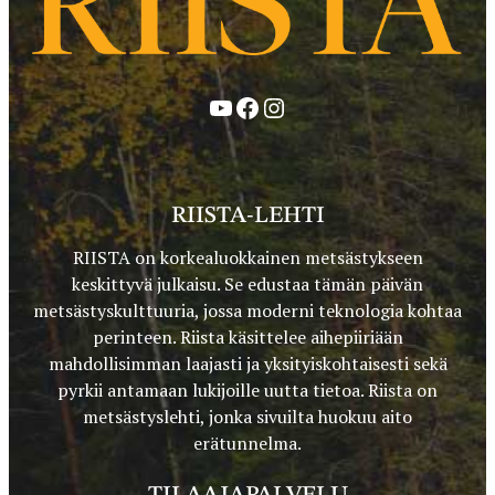
YouTube
Facebook
Instagram
RIISTA-LEHTI
RIISTA on korkealuokkainen metsästykseen
keskittyvä julkaisu. Se edustaa tämän päivän
metsästyskulttuuria, jossa moderni teknologia kohtaa
perinteen. Riista käsittelee aihepiiriään
mahdollisimman laajasti ja yksityiskohtaisesti sekä
pyrkii antamaan lukijoille uutta tietoa. Riista on
metsästyslehti, jonka sivuilta huokuu aito
erätunnelma.