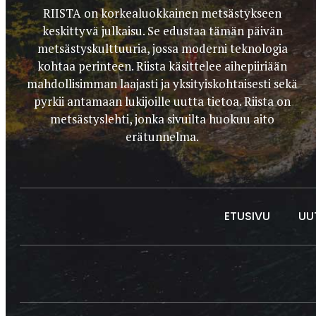
RIISTA on korkealuokkainen metsästykseen
keskittyvä julkaisu. Se edustaa tämän päivän
metsästyskulttuuria, jossa moderni teknologia
kohtaa perinteen. Riista käsittelee aihepiiriään
mahdollisimman laajasti ja yksityiskohtaisesti sekä
pyrkii antamaan lukijoille uutta tietoa. Riista on
metsästyslehti, jonka sivuilta huokuu aito
erätunnelma.
ETUSIVU
UU