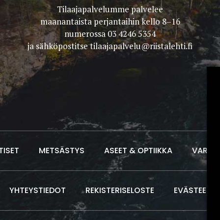
Tilaajapalvelumme palvelee
maanantaista perjantaihin kello 8–16
numerossa 03 4246 5354
ja sähköpostitse
tilaajapalvelu@riistalehti.fi
TISET
METSÄSTYS
ASEET & OPTIIKKA
VARUS
YHTEYSTIEDOT
REKISTERISELOSTE
EVÄSTEET