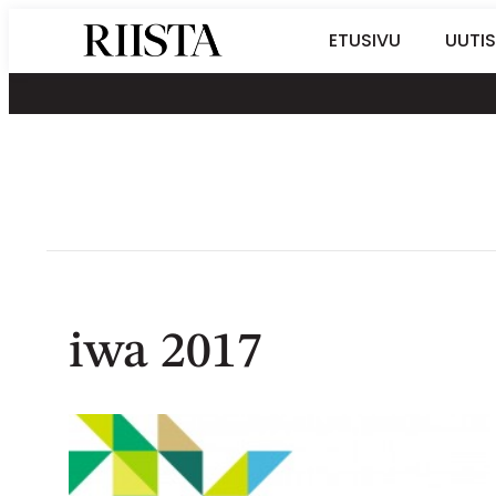
Siirry
Riistalehti.fi
ETUSIVU
UUTIS
suoraan
Metsästyksen
sisältöön
erikoislehti
iwa 2017