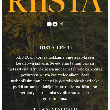
YouTube
Facebook
Instagram
RIISTA-LEHTI
RIISTA on korkealuokkainen metsästykseen
keskittyvä julkaisu. Se edustaa tämän päivän
metsästyskulttuuria, jossa moderni teknologia kohtaa
perinteen. Riista käsittelee aihepiiriään
mahdollisimman laajasti ja yksityiskohtaisesti sekä
pyrkii antamaan lukijoille uutta tietoa. Riista on
metsästyslehti, jonka sivuilta huokuu aito
erätunnelma.