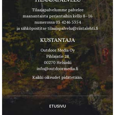
TILAAJAPALVELU
Tilaajapalvelumme palvelee
maanantaista perjantaihin kello 8–16
numerossa 03 4246 5354
ja sähköpostitse
tilaajapalvelu@riistalehti.fi
KUSTANTAJA
Outdoor Media Oy
Pihlajatie 28
00270 Helsinki
info@outdoormedia.fi
Kaikki oikeudet pidätetään.
ETUSIVU