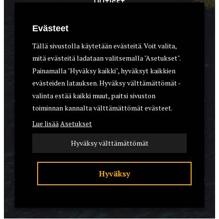
UUTISET
METSÄSTYS
Evästeet
ASEET & OPTIIKKA
Tällä sivustolla käytetään evästeitä. Voit valita,
mitä evästeitä ladataan valitsemalla "Asetukset".
VARUSTEET
Painamalla "Hyväksy kaikki", hyväksyt kaikkien
KOIRAT
evästeiden latauksen. Hyväksy välttämättömät -
valinta estää kaikki muut, paitsi sivuston
toiminnan kannalta välttämättömät evästeet.
YHTEYSTIEDOT
Lue lisää
Asetukset
REKISTERISELOSTE
Hyväksy välttämättömät
EVÄSTEET
Hyväksy
© 2026 Riistalehti.fi