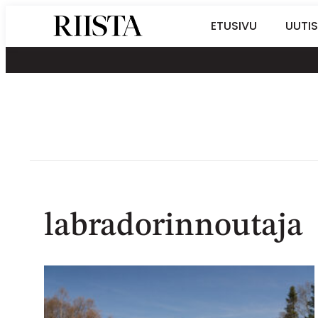
Siirry
Riistalehti.fi
ETUSIVU
UUTIS
suoraan
Metsästyksen
sisältöön
erikoislehti
labradorinnoutaja