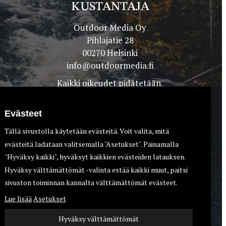
KUSTANTAJA
Outdoor Media Oy
Pihlajatie 28
00270 Helsinki
info@outdoormedia.fi
Kaikki oikeudet pidätetään.
Evästeet
Tällä sivustolla käytetään evästeitä. Voit valita, mitä
evästeitä ladataan valitsemalla "Asetukset". Painamalla
"Hyväksy kaikki", hyväksyt kaikkien evästeiden latauksen.
Hyväksy välttämättömät -valinta estää kaikki muut, paitsi
TEET
KOIRAT
sivuston toiminnan kannalta välttämättömät evästeet.
Lue lisää
Asetukset
Hyväksy välttämättömät