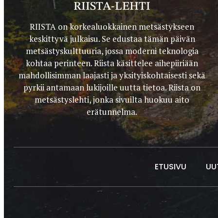
RIISTA-LEHTI
RIISTA on korkealuokkainen metsästykseen
keskittyvä julkaisu. Se edustaa tämän päivän
metsästyskulttuuria, jossa moderni teknologia
kohtaa perinteen. Riista käsittelee aihepiiriään
mahdollisimman laajasti ja yksityiskohtaisesti sekä
pyrkii antamaan lukijoille uutta tietoa. Riista on
metsästyslehti, jonka sivuilta huokuu aito
erätunnelma.
ETUSIVU
UU