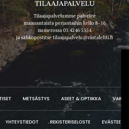
TILAAJAPALVELU
Tilaajapalvelumme palvelee
maanantaista perjantaihin kello 8–16
numerossa 03 4246 5354
ja sähköpostitse
tilaajapalvelu@riistalehti.fi
TISET
METSÄSTYS
ASEET & OPTIIKKA
VARUS
YHTEYSTIEDOT
REKISTERISELOSTE
EVÄSTEET