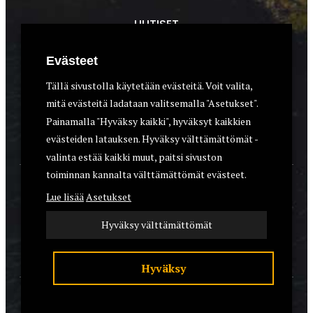
UUTISET
METSÄSTYS
Evästeet
ASEET & OPTIIKKA
Tällä sivustolla käytetään evästeitä. Voit valita,
mitä evästeitä ladataan valitsemalla "Asetukset".
VARUSTEET
Painamalla "Hyväksy kaikki", hyväksyt kaikkien
KOIRAT
evästeiden latauksen. Hyväksy välttämättömät -
valinta estää kaikki muut, paitsi sivuston
toiminnan kannalta välttämättömät evästeet.
YHTEYSTIEDOT
Lue lisää
Asetukset
REKISTERISELOSTE
Hyväksy välttämättömät
EVÄSTEET
Hyväksy
© 2026 Riistalehti.fi