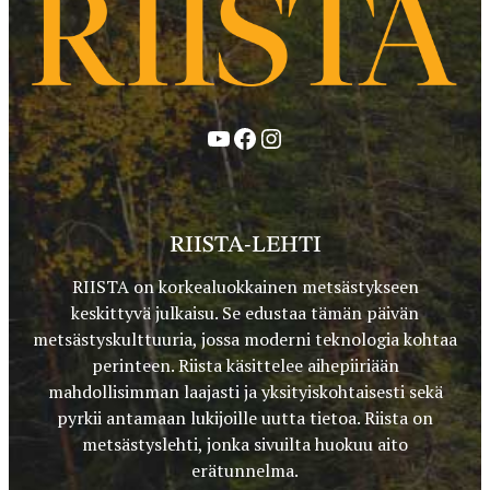
YouTube
Facebook
Instagram
RIISTA-LEHTI
RIISTA on korkealuokkainen metsästykseen
keskittyvä julkaisu. Se edustaa tämän päivän
metsästyskulttuuria, jossa moderni teknologia kohtaa
perinteen. Riista käsittelee aihepiiriään
mahdollisimman laajasti ja yksityiskohtaisesti sekä
pyrkii antamaan lukijoille uutta tietoa. Riista on
metsästyslehti, jonka sivuilta huokuu aito
erätunnelma.