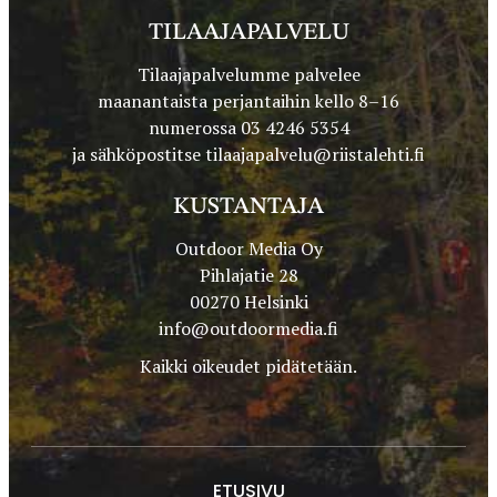
TILAAJAPALVELU
Tilaajapalvelumme palvelee
maanantaista perjantaihin kello 8–16
numerossa 03 4246 5354
ja sähköpostitse
tilaajapalvelu@riistalehti.fi
KUSTANTAJA
Outdoor Media Oy
Pihlajatie 28
00270 Helsinki
info@outdoormedia.fi
Kaikki oikeudet pidätetään.
ETUSIVU