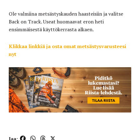
Ole valmiina metsästyskauden haasteisiin ja valitse
Back on Track. Useat huomaavat eron heti
ensimmäisestä käyttökerrasta alkaen.
Klikkaa linkkiä ja osta omat metsästysvarusteesi
nyt
Facebook
WhatsApp
Threads
X
Jaa: