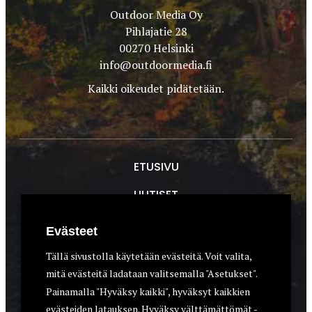
Outdoor Media Oy
Pihlajatie 28
00270 Helsinki
info@outdoormedia.fi
Kaikki oikeudet pidätetään.
ETUSIVU
UUTISET
METSÄSTYS
Evästeet
ASEET & OPTIIKKA
Tällä sivustolla käytetään evästeitä. Voit valita,
mitä evästeitä ladataan valitsemalla "Asetukset".
VARUSTEET
Painamalla "Hyväksy kaikki", hyväksyt kaikkien
KOIRAT
evästeiden latauksen. Hyväksy välttämättömät -