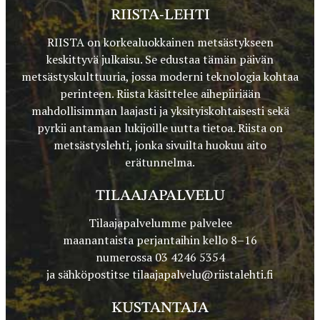
RIISTA-LEHTI
RIISTA on korkealuokkainen metsästykseen
keskittyvä julkaisu. Se edustaa tämän päivän
metsästyskulttuuria, jossa moderni teknologia kohtaa
perinteen. Riista käsittelee aihepiiriään
mahdollisimman laajasti ja yksityiskohtaisesti sekä
pyrkii antamaan lukijoille uutta tietoa. Riista on
metsästyslehti, jonka sivuilta huokuu aito
erätunnelma.
TILAAJAPALVELU
Tilaajapalvelumme palvelee
maanantaista perjantaihin kello 8–16
numerossa 03 4246 5354
ja sähköpostitse
tilaajapalvelu@riistalehti.fi
KUSTANTAJA