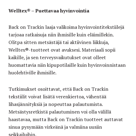
Welltex® – Puettavaa hyvinvointia
Back on Trackin laaja valikoima hyvinvointitekstiilejä
tarjoaa ratkaisuja niin ihmisille kuin eläimillekin.
Olitpa sitten metsästäjä tai aktiivinen liikkuja,
Welltex®-tuotteet ovat avuksesi. Materiaali sopii
kaikille, ja sen terveysvaikutukset ovat olleet
huomattavia niin kipupotilaille kuin hyvinvoinnistaan
huolehtiville ihmisille.
Tutkimukset osoittavat, että Back on Trackin
tekstiilit voivat lisätä verenkiertoa, vähentää
lihasjännityksiä ja nopeuttaa palautumista.
Metsästysretkistä palautuminen voi olla välillä
haastavaa, mutta Back on Trackin tuotteet auttavat
sinua pysymään virkeänä ja valmiina uusiin
seikkailuihin.