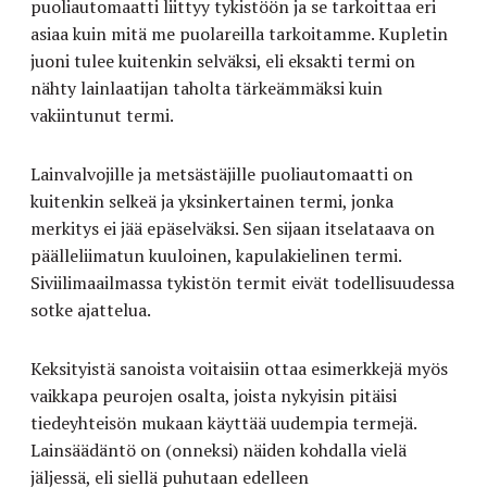
puoliautomaatti liittyy tykistöön ja se tarkoittaa eri
asiaa kuin mitä me puolareilla tarkoitamme. Kupletin
juoni tulee kuitenkin selväksi, eli eksakti termi on
nähty lainlaatijan taholta tärkeämmäksi kuin
vakiintunut termi.
Lainvalvojille ja metsästäjille puoliautomaatti on
kuitenkin selkeä ja yksinkertainen termi, jonka
merkitys ei jää epäselväksi. Sen sijaan itselataava on
päälleliimatun kuuloinen, kapulakielinen termi.
Siviilimaailmassa tykistön termit eivät todellisuudessa
sotke ajattelua.
Keksityistä sanoista voitaisiin ottaa esimerkkejä myös
vaikkapa peurojen osalta, joista nykyisin pitäisi
tiedeyhteisön mukaan käyttää uudempia termejä.
Lainsäädäntö on (onneksi) näiden kohdalla vielä
jäljessä, eli siellä puhutaan edelleen