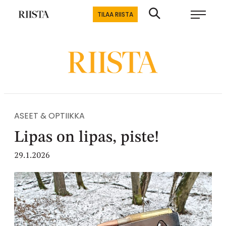
Siirry
Riistalehti.fi
TILAA RIISTA
suoraan
Metsästyksen
sisältöön
erikoislehti
ASEET & OPTIIKKA
Lipas on lipas, piste!
29.1.2026