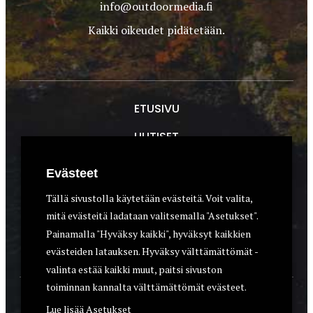
info@outdoormedia.fi
Kaikki oikeudet pidätetään.
ETUSIVU
UUTISET
METSÄSTYS
Evästeet
ASEET & OPTIIKKA
Tällä sivustolla käytetään evästeitä. Voit valita,
mitä evästeitä ladataan valitsemalla "Asetukset".
VARUSTEET
Painamalla "Hyväksy kaikki", hyväksyt kaikkien
KOIRAT
evästeiden latauksen. Hyväksy välttämättömät -
valinta estää kaikki muut, paitsi sivuston
toiminnan kannalta välttämättömät evästeet.
YHTEYSTIEDOT
Lue lisää
Asetukset