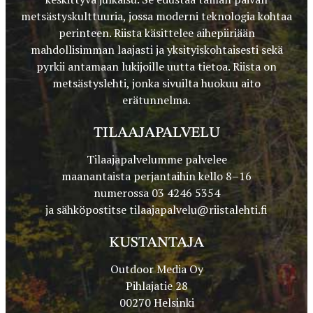
metsästyskulttuuria, jossa moderni teknologia kohtaa
perinteen. Riista käsittelee aihepiiriään
mahdollisimman laajasti ja yksityiskohtaisesti sekä
pyrkii antamaan lukijoille uutta tietoa. Riista on
metsästyslehti, jonka sivuilta huokuu aito
erätunnelma.
TILAAJAPALVELU
Tilaajapalvelumme palvelee
maanantaista perjantaihin kello 8–16
numerossa 03 4246 5354
ja sähköpostitse
tilaajapalvelu@riistalehti.fi
KUSTANTAJA
Outdoor Media Oy
Pihlajatie 28
00270 Helsinki