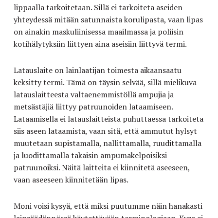
lippaalla tarkoitetaan. Sillä ei tarkoiteta aseiden
yhteydessä mitään satunnaista korulipasta, vaan lipas
on ainakin maskuliinisessa maailmassa ja poliisin
kotihälytyksiin liittyen aina aseisiin liittyvä termi.
Latauslaite on lainlaatijan toimesta aikaansaatu
keksitty termi. Tämä on täysin selvää, sillä mielikuva
latauslaitteesta valtaenemmistöllä ampujia ja
metsästäjiä liittyy patruunoiden lataamiseen.
Lataamisella ei latauslaitteista puhuttaessa tarkoiteta
siis aseen lataamista, vaan sitä, että ammutut hylsyt
muutetaan supistamalla, nallittamalla, ruudittamalla
ja luodittamalla takaisin ampumakelpoisiksi
patruunoiksi. Näitä laitteita ei kiinnitetä aseeseen,
vaan aseeseen kiinnitetään lipas.
Moni voisi kysyä, että miksi puutumme näin hanakasti