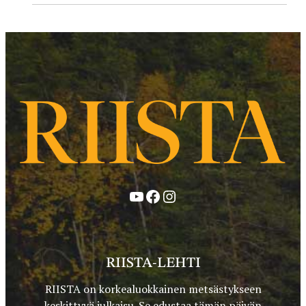
YouTube
Facebook
Instagram
RIISTA-LEHTI
RIISTA on korkealuokkainen metsästykseen
keskittyvä julkaisu. Se edustaa tämän päivän