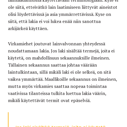
lainsäädännössä käytettävään terminologiaan. Kyse ei
ole siitä, etteivätkö lain laatimiseen liittyvät aineistot
olisi löydettävissä ja asia ymmärrettävissä. Kyse on
siitä, että lakia ei voi lukea enää niin sanottua
arkijärkeä käyttäen.
Virkamiehet joutuvat lainvalvonnan yhteydessä
noudattamaan lakia. Jos laki sisältää termejä, joita ei
käytetä, on mahdollisuus sekaannuksille ilmeinen.
Tällainen sekaannus saattaa johtaa väärään
laintulkintaan, sillä mikäli laki ei ole selkeä, on sitä
vaikea ymmärtää. Maallikoille sekaannus on ilmeinen,
mutta myös virkamies saattaa nopeaa toimintaa
vaativissa tilanteissa tulkita luettua lakia väärin,
mikäli käytettävät termit ovat epäselviä.