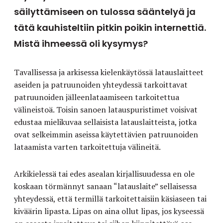
säilyttämiseen on tulossa sääntelyä ja
tätä kauhisteltiin pitkin poikin internettiä.
Mistä ihmeessä oli kysymys?
Tavallisessa ja arkisessa kielenkäytössä latauslaitteet
aseiden ja patruunoiden yhteydessä tarkoittavat
patruunoiden jälleenlataamiseen tarkoitettua
välineistoä. Toisin sanoen latauspuristimet voisivat
edustaa mielikuvaa sellaisista latauslaitteista, jotka
ovat selkeimmin aseissa käytettävien patruunoiden
lataamista varten tarkoitettuja välineitä.
Arkikielessä tai edes asealan kirjallisuudessa en ole
koskaan törmännyt sanaan “latauslaite” sellaisessa
yhteydessä, että termillä tarkoitettaisiin käsiaseen tai
kiväärin lipasta. Lipas on aina ollut lipas, jos kyseessä