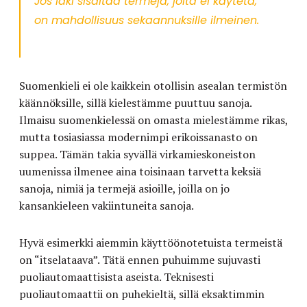
Jos laki sisältää termejä, joita ei käytetä,
on mahdollisuus sekaannuksille ilmeinen.
Suomenkieli ei ole kaikkein otollisin asealan termistön
käännöksille, sillä kielestämme puuttuu sanoja.
Ilmaisu suomenkielessä on omasta mielestämme rikas,
mutta tosiasiassa modernimpi erikoissanasto on
suppea. Tämän takia syvällä virkamieskoneiston
uumenissa ilmenee aina toisinaan tarvetta keksiä
sanoja, nimiä ja termejä asioille, joilla on jo
kansankieleen vakiintuneita sanoja.
Hyvä esimerkki aiemmin käyttöönotetuista termeistä
on “itselataava”. Tätä ennen puhuimme sujuvasti
puoliautomaattisista aseista. Teknisesti
puoliautomaattii on puhekieltä, sillä eksaktimmin