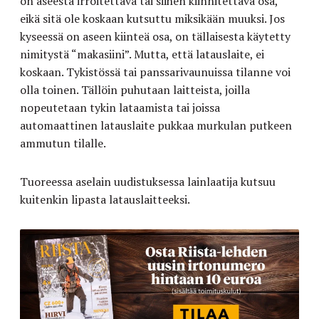
on aseesta irroitettava tai siihen kiinnitettävä osa,
eikä sitä ole koskaan kutsuttu miksikään muuksi. Jos
kyseessä on aseen kiinteä osa, on tällaisesta käytetty
nimitystä “makasiini”. Mutta, että latauslaite, ei
koskaan. Tykistössä tai panssarivaunuissa tilanne voi
olla toinen. Tällöin puhutaan laitteista, joilla
nopeutetaan tykin lataamista tai joissa
automaattinen latauslaite pukkaa murkulan putkeen
ammutun tilalle.
Tuoreessa aselain uudistuksessa lainlaatija kutsuu
kuitenkin lipasta latauslaitteeksi.