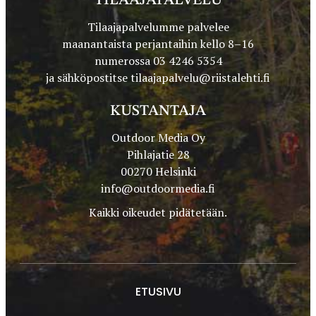
TILAAJAPALVELU
Tilaajapalvelumme palvelee
maanantaista perjantaihin kello 8–16
numerossa 03 4246 5354
ja sähköpostitse
tilaajapalvelu@riistalehti.fi
KUSTANTAJA
Outdoor Media Oy
Pihlajatie 28
00270 Helsinki
info@outdoormedia.fi
Kaikki oikeudet pidätetään.
ETUSIVU