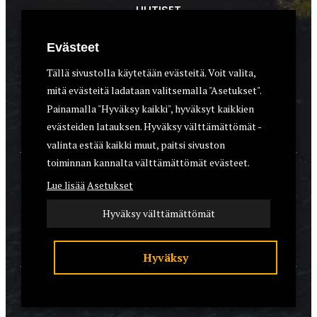
UUTISET
METSÄSTYS
Evästeet
ASEET & OPTIIKKA
Tällä sivustolla käytetään evästeitä. Voit valita,
mitä evästeitä ladataan valitsemalla "Asetukset".
VARUSTEET
Painamalla "Hyväksy kaikki", hyväksyt kaikkien
KOIRAT
evästeiden latauksen. Hyväksy välttämättömät -
valinta estää kaikki muut, paitsi sivuston
toiminnan kannalta välttämättömät evästeet.
YHTEYSTIEDOT
Lue lisää
Asetukset
REKISTERISELOSTE
Hyväksy välttämättömät
EVÄSTEET
Hyväksy
© 2026 Riistalehti.fi