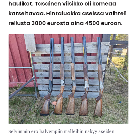
haulikot. Tasainen viisikko oli komeaa
katseltavaa. Hintaluokka aseissa vaihteli
reilusta 3000 eurosta aina 4500 euroon.
Selvimmin ero halvempiin malleihin näkyy aseiden