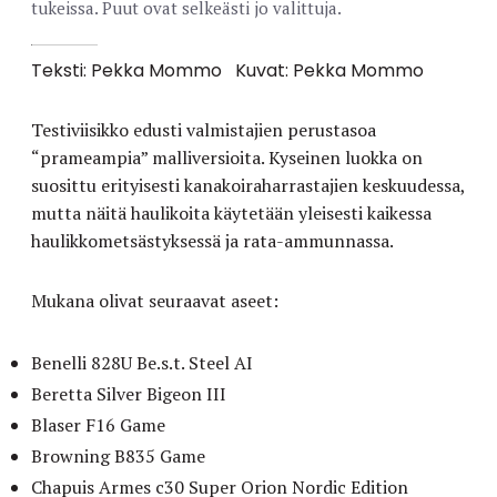
tukeissa. Puut ovat selkeästi jo valittuja.
Teksti: Pekka Mommo
Kuvat: Pekka Mommo
Testiviisikko edusti valmistajien perustasoa
“prameampia” malliversioita. Kyseinen luokka on
suosittu erityisesti kanakoiraharrastajien keskuudessa,
mutta näitä haulikoita käytetään yleisesti kaikessa
haulikkometsästyksessä ja rata-ammunnassa.
Mukana olivat seuraavat aseet:
Benelli 828U Be.s.t. Steel AI
Beretta Silver Bigeon III
Blaser F16 Game
Browning B835 Game
Chapuis Armes c30 Super Orion Nordic Edition