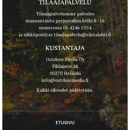
TILAAJAPALVELU
Tilaajapalvelumme palvelee
maanantaista perjantaihin kello 8–16
numerossa 03 4246 5354
ja sähköpostitse
tilaajapalvelu@riistalehti.fi
KUSTANTAJA
Outdoor Media Oy
Pihlajatie 28
00270 Helsinki
info@outdoormedia.fi
Kaikki oikeudet pidätetään.
ETUSIVU