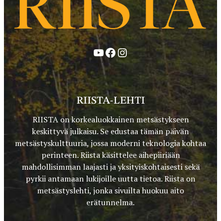
YouTube
Facebook
Instagram
RIISTA-LEHTI
RIISTA on korkealuokkainen metsästykseen
keskittyvä julkaisu. Se edustaa tämän päivän
metsästyskulttuuria, jossa moderni teknologia kohtaa
perinteen. Riista käsittelee aihepiiriään
mahdollisimman laajasti ja yksityiskohtaisesti sekä
pyrkii antamaan lukijoille uutta tietoa. Riista on
metsästyslehti, jonka sivuilta huokuu aito
erätunnelma.