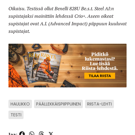
Oikaisu. Testissä ollut Benelli 828U Be.s.t. Steel AI:n
supistajaksi mainittiin lehdessä Crio+. Aseen oikeat
supistajat ovat A.I. (Advanced Impact) piippuun kuuluvat
supistajat.
HAULIKKO
PÄÄLLEKKÄISPIIPPUINEN
RIISTA-LEHTI
TESTI
Facebook
WhatsApp
Threads
X
Jaa: