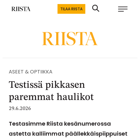
Siirry
Riistalehti.fi
TILAA RIISTA
suoraan
Metsästyksen
sisältöön
erikoislehti
ASEET & OPTIIKKA
Testissä pikkasen
paremmat haulikot
29.6.2026
Testasimme Riista kesänumerossa
astetta kalliimmat päällekkäispiippuiset