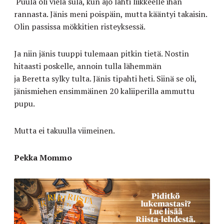
Puula oli vielä sula
,
kun ajo lähti liikkeelle ihan
rannasta. Jänis meni poispäin, mutta kääntyi takaisin.
Olin passissa mökkitien risteyksessä.
Ja niin jänis tuuppi tulemaan pitkin tietä. Nostin
hitaasti poskelle, annoin tulla lähemmän
ja Beretta sylky tulta. Jänis tipahti heti. Siinä se oli,
jänismiehen ensimmäinen 20 kaliiperilla ammuttu
pupu.
Mutta ei takuulla viimeinen.
Pekka Mommo