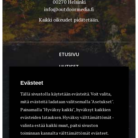
00270 Helsinki
info@outdoormedia.fi
Kaikki oikeudet pidätetään.
ETUSIVU
UUTISET
METSÄSTYS
Evästeet
ASEET & OPTIIKKA
Tällä sivustolla käytetään evästeitä. Voit valita,
mitä evästeitä ladataan valitsemalla "Asetukset".
VARUSTEET
Painamalla "Hyväksy kaikki", hyväksyt kaikkien
KOIRAT
evästeiden latauksen. Hyväksy välttämättömät -
valinta estää kaikki muut, paitsi sivuston
toiminnan kannalta välttämättömät evästeet.