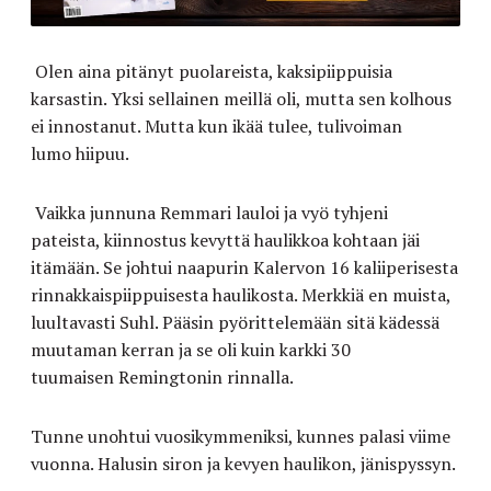
Olen aina pitänyt puolareista, kaksipiippuisia
karsastin.
Yksi sellainen meillä oli, mutta sen kolhous
ei innostanut.
Mutta k
un ikää tule
e, tulivoima
n
lumo
hiipuu
.
Vaikka junnuna Remmari lauloi ja vyö tyhjeni
pateista, kiinnost
us kevyttä haulikkoa kohtaan jäi
itämään
. Se johtui naapurin Kalervon 16 kaliiperisesta
rinnakkaispiippuisesta haulikosta.
Merkkiä en muista,
luultavasti Suhl. Pääsin pyörittelemään
sitä kädessä
muutaman kerran ja se oli kuin karkki 30
tuumaisen Remingtonin rinnalla.
Tunne unohtui vuosikymmeniksi, kunnes palasi viime
vuonna.
Halusin sir
on
ja kevyen haulikon, jänispyssyn.