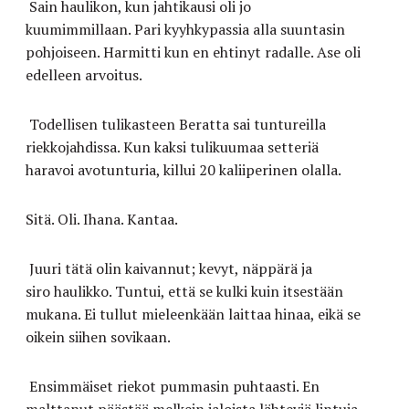
Sain haulikon
,
kun jahtikausi oli jo
kuumimmillaan.
Pari kyyhkypassia alla suuntasin
pohjoiseen.
Harmitti kun en ehtinyt radalle. Ase oli
edelleen arvoitus.
Todellisen t
ulikasteen Beratta sai tuntureilla
riekkojahdissa.
Kun kaksi tulikuumaa setteriä
haravoi
avo
tunturi
a
, killui 20 kaliiperinen olalla.
Sitä. Oli. Ihana. Kantaa.
Juuri tätä
olin kaivannut; k
evyt, näppärä ja
siro
haulikko
. Tuntui, että se kulki kuin itsestään
mukana.
Ei tullut mieleenkään laittaa hinaa, eikä se
oikein siihen sovikaan.
Ensimmäiset riekot pummasin puhtaasti. En