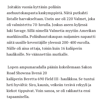
Joitakin vuosia kyttäsin poliisin
asehuutokaupasta kaskymppistä. Niitä putkahti
listalle harvakseltaan. Usein ase oli 220 Valmet, joka
oli
valmistettu 70-luvu
lla. Joskus aseen kyljessä
luki Savage. Sillä nimellä Valmetia myytiin Amerikan
markkinoilla.
Poliisihuutokaupan nuijamies
napautti
niitä uusille keventäjille yleensä
200-400 e
urolla.
Niille oli aina ottaja, toisin kuin 16 kaliiperin
haulikoille. Ne väännettiin mutkalle.
Lopen ampumaradalla pääsin kokeilemaan Sakon
Road Showssa livenä 20
kaliiperin Beretta 690 Field III- haulikkoa. Se tuntui
heti hyvältä: Siro, kaunis
, veikeä
n terävä
rekyyli
ja
kiekot tippuivat.
Voi
n sanoa,
se oli rakkautta ensi
tapaamisella.