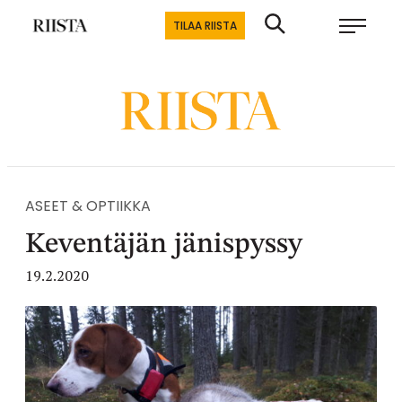
Siirry
Riistalehti.fi
TILAA RIISTA
suoraan
Metsästyksen
sisältöön
erikoislehti
ASEET & OPTIIKKA
Keventäjän jänispyssy
19.2.2020