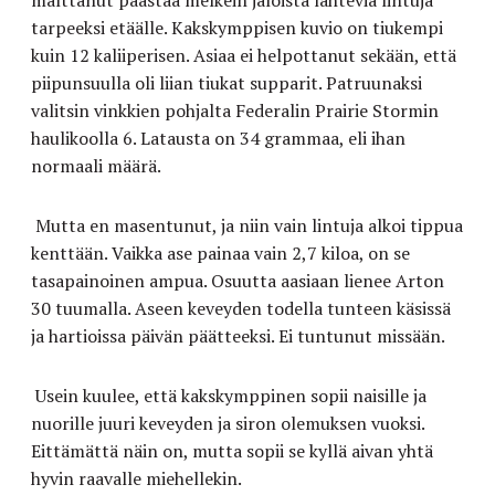
malttanut päästää
melkein jaloista lähteviä
lintuja
tarpeeksi etäälle
. Kakskymppisen kuvio on tiukem
pi
kuin 12 kaliiperisen
.
Asiaa ei helpottanut sekään, että
piipunsu
ulla oli liian tiukat supparit. Patruunaksi
valitsin vinkkien pohjalta Federalin
Prairie Storm
in
haulikoolla 6. Latausta on 34
grammaa, eli ihan
normaali määrä.
Mutta en masentunut, ja niin vain lintuja alkoi tippua
kenttää
n
. Vaikka ase painaa
vain
2,7 kiloa, on se
tasapainoinen ampua. Osuutta aasiaan lienee Arton
30 tuumalla. Aseen keveyden todella tunteen käsissä
ja hartioissa päivän päätteeksi.
Ei tuntunut missään.
Usein kuulee, että kakskymppinen sopii naisille ja
nuorille juuri keveyden ja siron olemuksen vuoksi.
Eittämättä näin on, mutta sopii se kyllä aivan yhtä
hyvin raavalle miehelle
kin
.