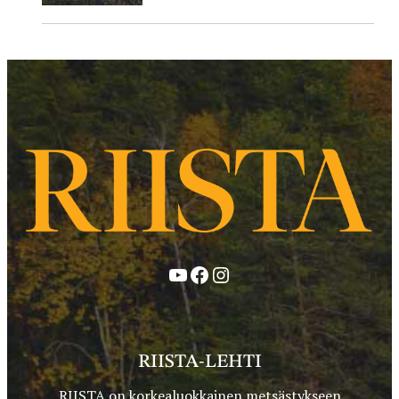
YouTube
Facebook
Instagram
RIISTA-LEHTI
RIISTA on korkealuokkainen metsästykseen