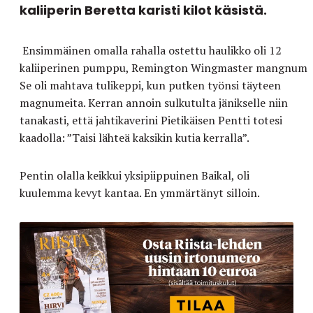
kaliiperin Beretta karisti kilot käsistä.
Ensimmäinen omalla rahalla ostettu haulikko oli 12
kaliiperinen
pumppu,
Remington Wingmaster mangnum.
Se oli ma
htava tulikeppi, k
un putken työnsi täyteen
magnumeita.
Kerran annoin sulkutulta jänikselle niin
tanakasti, että jahtikaverini Pietikäisen Pentti totesi
kaadolla: ”Taisi lähteä kaksikin kutia kerralla”.
Pentin olalla keikkui yksipiippuinen Baikal,
oli
kuulemma kevyt
kantaa.
En ymmärtänyt silloin.