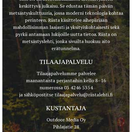
keskittyvä julkaisu. Se edustaa tämän päivän
metsästyskulttuuria, jossa moderni teknologia kohtaa
perinteen. Riista käsittelee aihepiiriään
mahdollisimman laajasti ja yksityiskohtaisesti sekä
pyrkii antamaan lukijoille uutta tietoa. Riista on
metsästyslehti, jonka sivuilta huokuu aito
erätunnelma.
TILAAJAPALVELU
Tilaajapalvelumme palvelee
maanantaista perjantaihin kello 8–16
numerossa 03 4246 5354
ja sähköpostitse
tilaajapalvelu@riistalehti.fi
KUSTANTAJA
Outdoor Media Oy
Pihlajatie 28