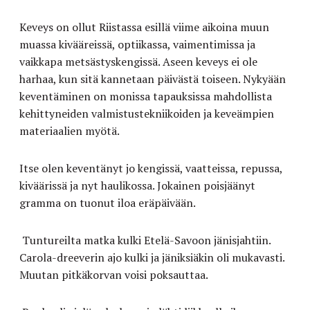
Keveys on
ollut
Riistassa esillä viime aikoina muun
muassa kivääreissä, optiikassa, vaimentimissa ja
vaikkapa metsästyskengissä. Aseen keveys ei ole
harhaa, kun sitä kannetaan päivästä toiseen. Nykyään
keventäminen on monissa tapauksissa mahdollista
kehittyneiden valmistustekniikoiden ja keveämpien
materiaalien myötä.
Itse olen keventänyt jo kengissä, vaatteissa, repussa,
kiväärissä ja nyt haulikossa. Jokainen poisjäänyt
gramma on tuonut iloa eräpäivään.
Tuntureilta matka kulki Etelä-Savoon jänisjahtiin.
Carola-dreeverin ajo kulki ja jäniksiäkin oli mukavasti.
Muutan pitkäkorvan voisi poksauttaa.