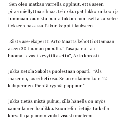
Sen olen
matkan varrella oppinut, että aseen
pitää
miellyttää
silmää. Lehtokurpat lukkorunkoon ja
tummaan kaunista puuta tukkiin niin asetta katsele
e
ilokseen passissa.
Ei kun k
epp
i
tilaukseen.
Riista ase-ekspertti Arto Määttä kehotti ottamaan
aseen 30 tuuman piipulla.
”Tasapainottaa
huomattavasti kevyttä asetta”, Arto korosti.
Jukka Ketola Sakolta
puolestaan
opasti.
”Älä
masennu, jos ei heti osu. Se on erilainen kuin 12
kaliiperinen
. Pientä ryyniä piippuun
”
.
Jukka tietää mistä puhuu, sillä hänellä on myös
samanlainen haulikko.
Kuuntelin tietäjiä tarkalla
korvalla ja painoin vinkit
visusti
mieleeni.