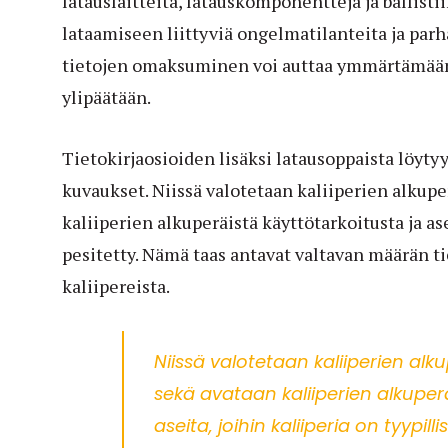
latauslaitteita, latauskomponentteja ja ballisti
lataamiseen liittyviä ongelmatilanteita ja pa
tietojen omaksuminen voi auttaa ymmärtämään 
ylipäätään.
Tietokirjaosioiden lisäksi latausoppaista löytyy
kuvaukset. Niissä valotetaan kaliiperien alkupe
kaliiperien alkuperäistä käyttötarkoitusta ja ase
pesitetty. Nämä taas antavat valtavan määrän ti
kaliipereista.
Niissä valotetaan kaliiperien alku
sekä avataan kaliiperien alkuperä
aseita, joihin kaliiperia on tyypilli