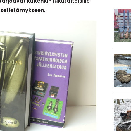
arjoavat kuitenkin lukutaitoisille
asetietämykseen.