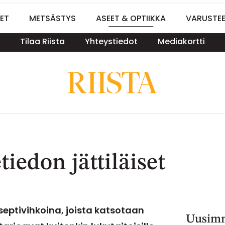
ET
METSÄSTYS
ASEET & OPTIIKKA
VARUSTE
Tilaa Riista
Yhteystiedot
Mediakortti
iedon jättiläiset
septivihkoina, joista katsotaan
Uusimm