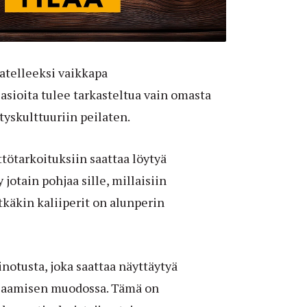
jatelleeksi vaikkapa
 asioita tulee tarkasteltua vain omasta
tyskulttuuriin peilaten.
ttötarkoituksiin saattaa löytyä
 jotain pohjaa sille, millaisiin
käkin kaliiperit on alunperin
inotusta, joka saattaa näyttäytyä
ollaamisen muodossa. Tämä on