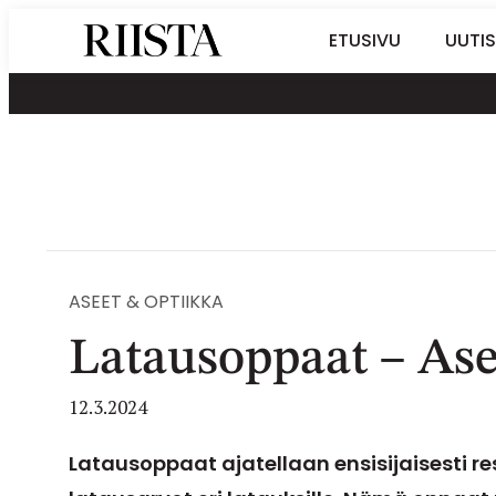
Siirry
Riistalehti.fi
ETUSIVU
UUTIS
suoraan
Metsästyksen
sisältöön
erikoislehti
ASEET & OPTIIKKA
Latausoppaat – Aset
12.3.2024
Latausoppaat ajatellaan ensisijaisesti re