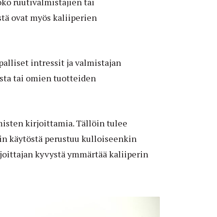
oko ruutivalmistajien tai
stä ovat myös kaliiperien
palliset intressit ja valmistajan
ta tai omien tuotteiden
isten kirjoittamia. Tällöin tulee
rin käytöstä perustuu kulloiseenkin
irjoittajan kyvystä ymmärtää kaliiperin