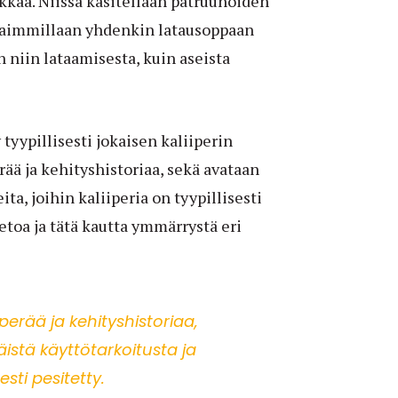
ikkaa. Niissä käsitellään patruunoiden
rhaimmillaan yhdenkin latausoppaan
niin lataamisesta, kuin aseista
 tyypillisesti jokaisen kaliiperin
rää ja kehityshistoriaa, sekä avataan
ita, joihin kaliiperia on tyypillisesti
etoa ja tätä kautta ymmärrystä eri
perää ja kehityshistoriaa,
istä käyttötarkoitusta ja
sesti pesitetty.