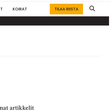
ET
KOIRAT
TILAA RIISTA
at artikkelit