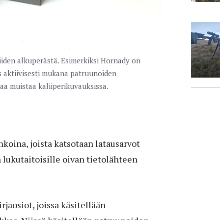
niiden alkuperästä. Esimerkiksi Hornady on
s aktiivisesti mukana patruunoiden
aa muistaa kaliiperikuvauksissa.
hkoina, joista katsotaan latausarvot
 lukutaitoisille oivan tietolähteen
jaosiot, joissa käsitellään