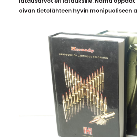
latausarvot eri latauksille. Nämä oppaat t
oivan tietolähteen hyvin monipuoliseen 