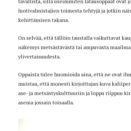
tavallista, sillä useimmiten latausoppaat ovat j
luotivalmistajien toimesta tehtyjä ja jotkin näi
kehittämisen takana.
On selvää, että tällöin taustalla vaikuttavat kau
näkemys metsästävästä tai ampuvasta maailmas
ylivertaisuudesta.
Oppaista tulee huomioida aina, että ne ovat ihm
muistaa, että monesti kirjoittajan kuva kaliipe
ase- ja metsästyskulttuuriin ja loppu riippuu k
asema jossain toisaalla.