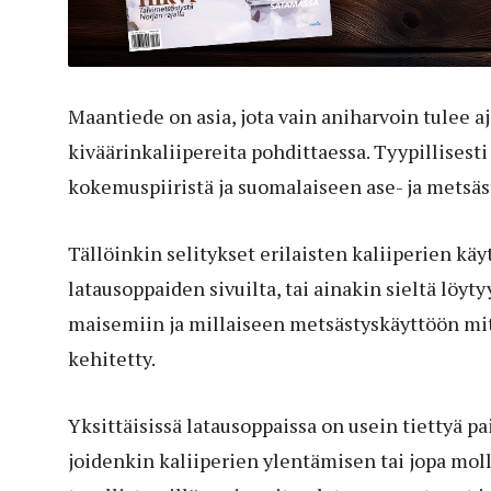
Maantiede on asia, jota vain aniharvoin tulee a
kiväärinkaliipereita pohdittaessa. Tyypillisesti
kokemuspiiristä ja suomalaiseen ase- ja metsäs
Tällöinkin selitykset erilaisten kaliiperien käy
latausoppaiden sivuilta, tai ainakin sieltä löytyy
maisemiin ja millaiseen metsästyskäyttöön mit
kehitetty.
Yksittäisissä latausoppaissa on usein tiettyä pa
joidenkin kaliiperien ylentämisen tai jopa m