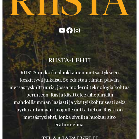
YouTube
Facebook
Instagram
RIISTA-LEHTI
RIISTA on korkealuokkainen metsästykseen
keskittyvä julkaisu. Se edustaa tämän päivän
metsästyskulttuuria, jossa moderni teknologia kohtaa
perinteen. Riista käsittelee aihepiiriään
mahdollisimman laajasti ja yksityiskohtaisesti sekä
pyrkii antamaan lukijoille uutta tietoa. Riista on
metsästyslehti, jonka sivuilta huokuu aito
erätunnelma.