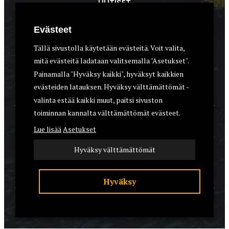
UUTISET
METSÄSTYS
Evästeet
ASEET & OPTIIKKA
Tällä sivustolla käytetään evästeitä. Voit valita,
mitä evästeitä ladataan valitsemalla "Asetukset".
VARUSTEET
Painamalla "Hyväksy kaikki", hyväksyt kaikkien
KOIRAT
evästeiden latauksen. Hyväksy välttämättömät -
valinta estää kaikki muut, paitsi sivuston
toiminnan kannalta välttämättömät evästeet.
YHTEYSTIEDOT
Lue lisää
Asetukset
REKISTERISELOSTE
Hyväksy välttämättömät
EVÄSTEET
Hyväksy
© 2026 Riistalehti.fi