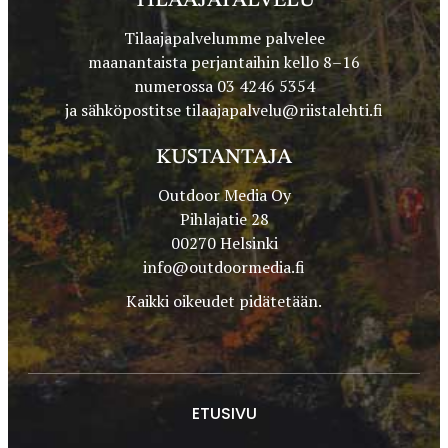
TILAAJAPALVELU
Tilaajapalvelumme palvelee
maanantaista perjantaihin kello 8–16
numerossa 03 4246 5354
ja sähköpostitse
tilaajapalvelu@riistalehti.fi
KUSTANTAJA
Outdoor Media Oy
Pihlajatie 28
00270 Helsinki
info@outdoormedia.fi
Kaikki oikeudet pidätetään.
ETUSIVU