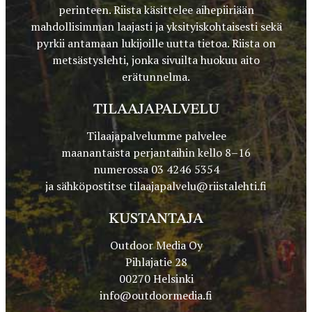
perinteen. Riista käsittelee aihepiiriään
mahdollisimman laajasti ja yksityiskohtaisesti sekä
pyrkii antamaan lukijoille uutta tietoa. Riista on
metsästyslehti, jonka sivuilta huokuu aito
erätunnelma.
TILAAJAPALVELU
Tilaajapalvelumme palvelee
maanantaista perjantaihin kello 8–16
numerossa 03 4246 5354
ja sähköpostitse
tilaajapalvelu@riistalehti.fi
KUSTANTAJA
Outdoor Media Oy
Pihlajatie 28
00270 Helsinki
info@outdoormedia.fi