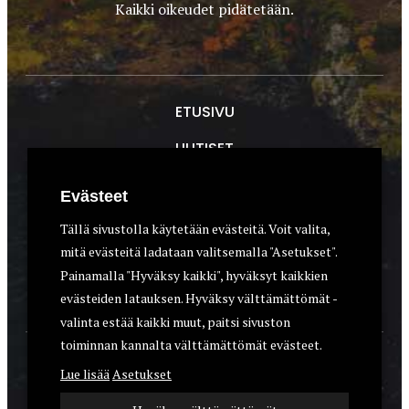
Kaikki oikeudet pidätetään.
ETUSIVU
UUTISET
METSÄSTYS
Evästeet
ASEET & OPTIIKKA
Tällä sivustolla käytetään evästeitä. Voit valita,
mitä evästeitä ladataan valitsemalla "Asetukset".
VARUSTEET
Painamalla "Hyväksy kaikki", hyväksyt kaikkien
KOIRAT
evästeiden latauksen. Hyväksy välttämättömät -
valinta estää kaikki muut, paitsi sivuston
toiminnan kannalta välttämättömät evästeet.
YHTEYSTIEDOT
Lue lisää
Asetukset
REKISTERISELOSTE