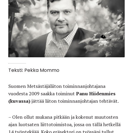
Teksti: Pekka Mommo
Suomen Metsästäjäliiton toiminnanjohtajana
vuodesta 2009 saakka toiminut
Panu Hiidenmies
(kuvassa)
jättää liiton toiminnanjohtajan tehtävät.
– Olen ollut mukana pitkään ja kokenut muutosten
ajan luotsaten liittotoimistoa, jossa on tällä hetkellä
14 työntekijää. Koko eräsektori on työssäni tullut