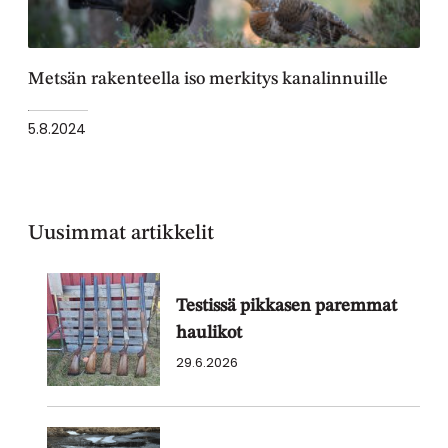
Metsän rakenteella iso merkitys kanalinnuille
5.8.2024
Uusimmat artikkelit
Testissä pikkasen paremmat
haulikot
29.6.2026