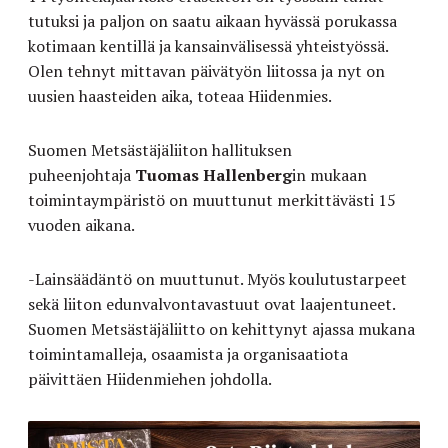
tutuksi ja paljon on saatu aikaan hyvässä porukassa
kotimaan kentillä ja kansainvälisessä yhteistyössä.
Olen tehnyt mittavan päivätyön liitossa ja nyt on
uusien haasteiden aika, toteaa Hiidenmies.
Suomen Metsästäjäliiton hallituksen
puheenjohtaja
Tuomas Hallenberg
in mukaan
toimintaympäristö on muuttunut merkittävästi 15
vuoden aikana.
-Lainsäädäntö on muuttunut. Myös koulutustarpeet
sekä liiton edunvalvontavastuut ovat laajentuneet.
Suomen Metsästäjäliitto on kehittynyt ajassa mukana
toimintamalleja, osaamista ja organisaatiota
päivittäen Hiidenmiehen johdolla.