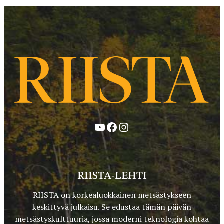
YouTube
Facebook
Instagram
RIISTA-LEHTI
RIISTA on korkealuokkainen metsästykseen
keskittyvä julkaisu. Se edustaa tämän päivän
metsästyskulttuuria, jossa moderni teknologia kohtaa