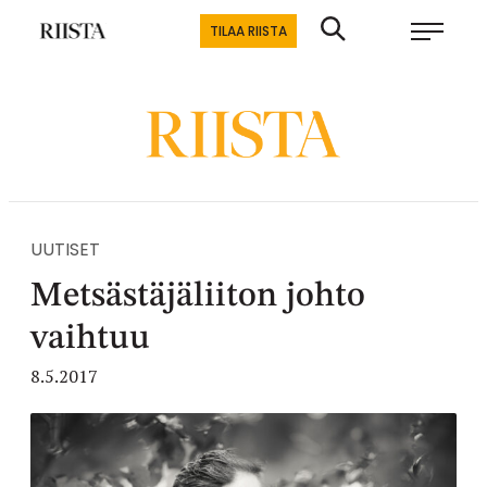
Siirry
Riistalehti.fi
TILAA RIISTA
suoraan
Metsästyksen
sisältöön
erikoislehti
UUTISET
Metsästäjäliiton johto
vaihtuu
8.5.2017