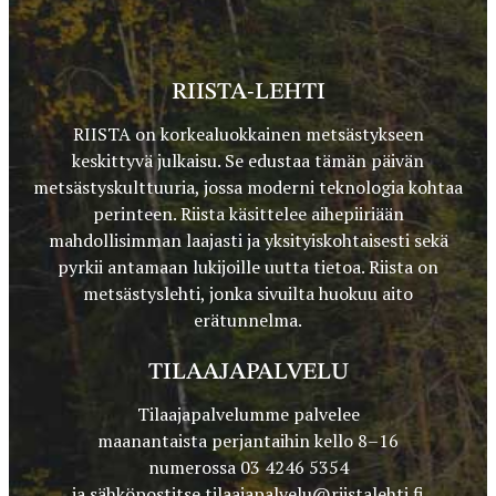
RIISTA-LEHTI
RIISTA on korkealuokkainen metsästykseen
keskittyvä julkaisu. Se edustaa tämän päivän
metsästyskulttuuria, jossa moderni teknologia kohtaa
perinteen. Riista käsittelee aihepiiriään
mahdollisimman laajasti ja yksityiskohtaisesti sekä
pyrkii antamaan lukijoille uutta tietoa. Riista on
metsästyslehti, jonka sivuilta huokuu aito
erätunnelma.
TILAAJAPALVELU
Tilaajapalvelumme palvelee
maanantaista perjantaihin kello 8–16
numerossa 03 4246 5354
ja sähköpostitse
tilaajapalvelu@riistalehti.fi