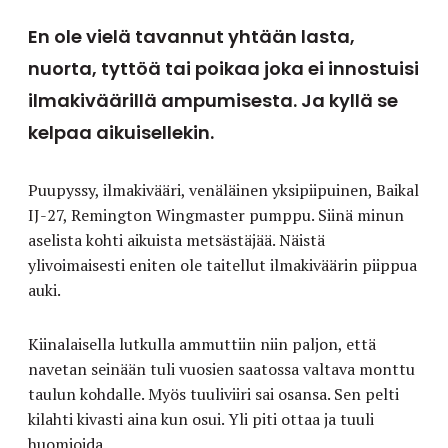
En ole vielä tavannut yhtään lasta,
nuorta, tyttöä tai poikaa joka ei innostuisi
ilmakiväärillä ampumisesta. Ja kyllä se
kelpaa aikuisellekin.
Puupyssy, ilmakivääri, venäläinen yksipiipuinen, Baikal
IJ-27, Remington Wingmaster pumppu. Siinä minun
aselista kohti aikuista metsästäjää. Näistä
ylivoimaisesti eniten ole taitellut ilmakiväärin piippua
auki.
Kiinalaisella lutkulla ammuttiin niin paljon, että
navetan seinään tuli vuosien saatossa valtava monttu
taulun kohdalle. Myös tuuliviiri sai osansa. Sen pelti
kilahti kivasti aina kun osui. Yli piti ottaa ja tuuli
huomioida.