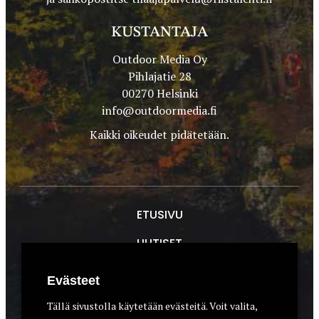
KUSTANTAJA
Outdoor Media Oy
Pihlajatie 28
00270 Helsinki
info@outdoormedia.fi
Kaikki oikeudet pidätetään.
ETUSIVU
UUTISET
METSÄSTYS
Evästeet
ASEET & OPTIIKKA
Tällä sivustolla käytetään evästeitä. Voit valita,