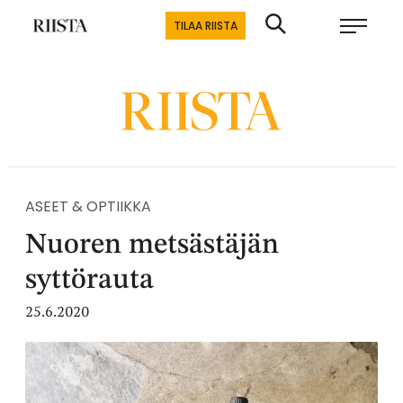
Siirry
Riistalehti.fi
TILAA RIISTA
suoraan
Metsästyksen
sisältöön
erikoislehti
ASEET & OPTIIKKA
Nuoren metsästäjän
syttörauta
25.6.2020