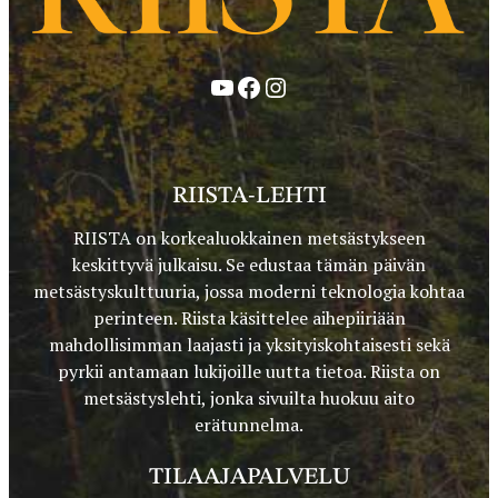
YouTube
Facebook
Instagram
RIISTA-LEHTI
RIISTA on korkealuokkainen metsästykseen
keskittyvä julkaisu. Se edustaa tämän päivän
metsästyskulttuuria, jossa moderni teknologia kohtaa
perinteen. Riista käsittelee aihepiiriään
mahdollisimman laajasti ja yksityiskohtaisesti sekä
pyrkii antamaan lukijoille uutta tietoa. Riista on
metsästyslehti, jonka sivuilta huokuu aito
erätunnelma.
TILAAJAPALVELU