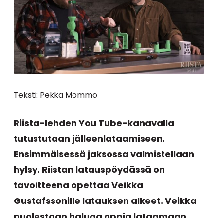
Teksti: Pekka Mommo
Riista-lehden You Tube-kanavalla
tutustutaan jälleenlataamiseen.
Ensimmäisessä jaksossa valmistellaan
hylsy. Riistan latauspöydässä on
tavoitteena opettaa Veikka
Gustafssonille latauksen alkeet. Veikka
puolestaan haluaa oppia lataamaan