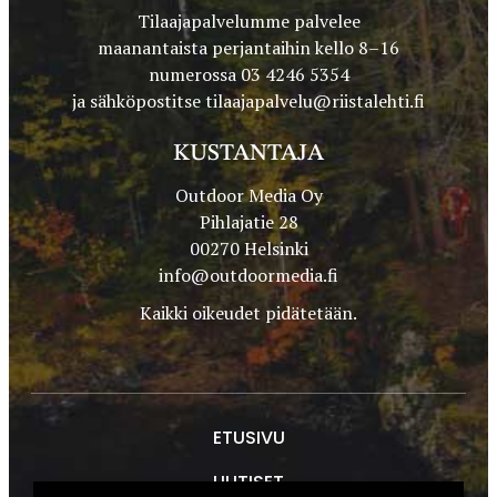
Tilaajapalvelumme palvelee
maanantaista perjantaihin kello 8–16
numerossa 03 4246 5354
ja sähköpostitse
tilaajapalvelu@riistalehti.fi
KUSTANTAJA
Outdoor Media Oy
Pihlajatie 28
00270 Helsinki
info@outdoormedia.fi
Kaikki oikeudet pidätetään.
ETUSIVU
UUTISET