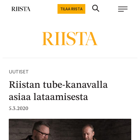
Siirry
Riistalehti.fi
TILAA RIISTA
suoraan
Metsästyksen
sisältöön
erikoislehti
UUTISET
Riistan tube-kanavalla
asiaa lataamisesta
5.3.2020