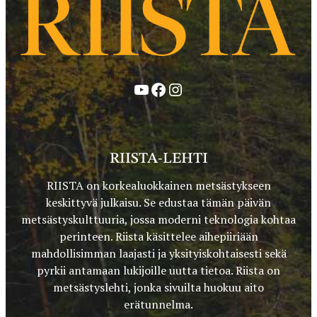
YouTube
Facebook
Instagram
RIISTA-LEHTI
RIISTA on korkealuokkainen metsästykseen
keskittyvä julkaisu. Se edustaa tämän päivän
metsästyskulttuuria, jossa moderni teknologia kohtaa
perinteen. Riista käsittelee aihepiiriään
mahdollisimman laajasti ja yksityiskohtaisesti sekä
pyrkii antamaan lukijoille uutta tietoa. Riista on
metsästyslehti, jonka sivuilta huokuu aito
erätunnelma.