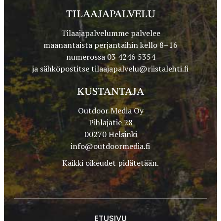
TILAAJAPALVELU
Tilaajapalvelumme palvelee
maanantaista perjantaihin kello 8–16
numerossa 03 4246 5354
ja sähköpostitse
tilaajapalvelu@riistalehti.fi
KUSTANTAJA
Outdoor Media Oy
Pihlajatie 28
00270 Helsinki
info@outdoormedia.fi
Kaikki oikeudet pidätetään.
ETUSIVU