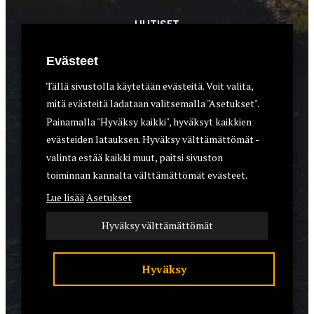
UUTISET
METSÄSTYS
Evästeet
ASEET & OPTIIKKA
Tällä sivustolla käytetään evästeitä. Voit valita,
mitä evästeitä ladataan valitsemalla "Asetukset".
VARUSTEET
Painamalla "Hyväksy kaikki", hyväksyt kaikkien
KOIRAT
evästeiden latauksen. Hyväksy välttämättömät -
valinta estää kaikki muut, paitsi sivuston
toiminnan kannalta välttämättömät evästeet.
YHTEYSTIEDOT
Lue lisää
Asetukset
REKISTERISELOSTE
Hyväksy välttämättömät
EVÄSTEET
Hyväksy
© 2026 Riistalehti.fi