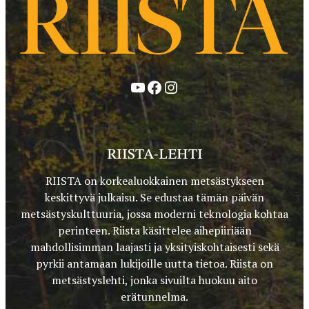
YouTube
Facebook
Instagram
RIISTA-LEHTI
RIISTA on korkealuokkainen metsästykseen
keskittyvä julkaisu. Se edustaa tämän päivän
metsästyskulttuuria, jossa moderni teknologia kohtaa
perinteen. Riista käsittelee aihepiiriään
mahdollisimman laajasti ja yksityiskohtaisesti sekä
pyrkii antamaan lukijoille uutta tietoa. Riista on
metsästyslehti, jonka sivuilta huokuu aito
erätunnelma.