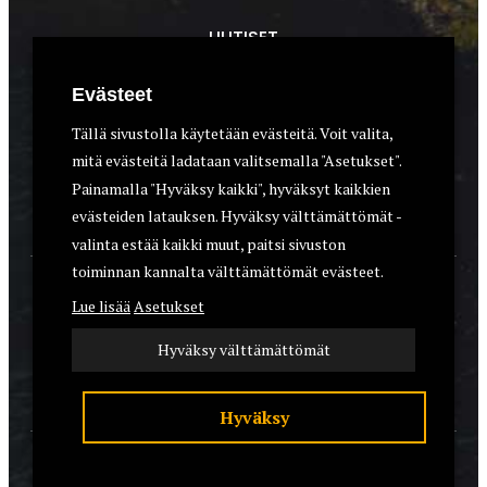
UUTISET
METSÄSTYS
Evästeet
ASEET & OPTIIKKA
Tällä sivustolla käytetään evästeitä. Voit valita,
mitä evästeitä ladataan valitsemalla "Asetukset".
VARUSTEET
Painamalla "Hyväksy kaikki", hyväksyt kaikkien
KOIRAT
evästeiden latauksen. Hyväksy välttämättömät -
valinta estää kaikki muut, paitsi sivuston
toiminnan kannalta välttämättömät evästeet.
YHTEYSTIEDOT
Lue lisää
Asetukset
REKISTERISELOSTE
Hyväksy välttämättömät
EVÄSTEET
Hyväksy
© 2026 Riistalehti.fi