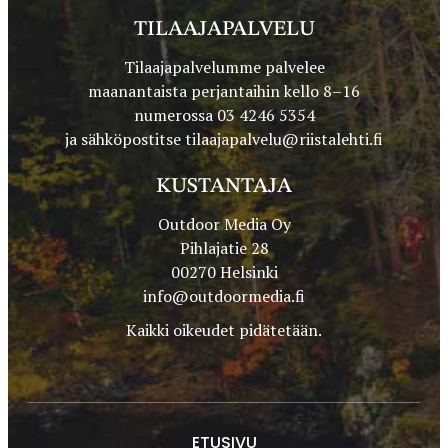
TILAAJAPALVELU
Tilaajapalvelumme palvelee
maanantaista perjantaihin kello 8–16
numerossa 03 4246 5354
ja sähköpostitse
tilaajapalvelu@riistalehti.fi
KUSTANTAJA
Outdoor Media Oy
Pihlajatie 28
00270 Helsinki
info@outdoormedia.fi
Kaikki oikeudet pidätetään.
ETUSIVU