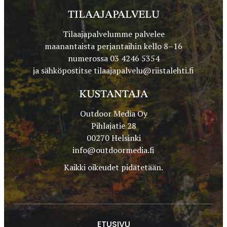
TILAAJAPALVELU
Tilaajapalvelumme palvelee
maanantaista perjantaihin kello 8–16
numerossa 03 4246 5354
ja sähköpostitse
tilaajapalvelu@riistalehti.fi
KUSTANTAJA
Outdoor Media Oy
Pihlajatie 28
00270 Helsinki
info@outdoormedia.fi
Kaikki oikeudet pidätetään.
ETUSIVU