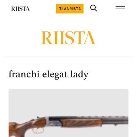
Siirry
Riistalehti.fi
TILAA RIISTA
suoraan
Metsästyksen
sisältöön
erikoislehti
franchi elegat lady