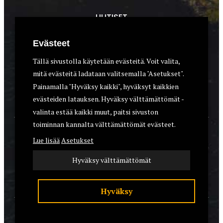
UUTISET
METSÄSTYS
Evästeet
ASEET & OPTIIKKA
Tällä sivustolla käytetään evästeitä. Voit valita,
mitä evästeitä ladataan valitsemalla "Asetukset".
VARUSTEET
Painamalla "Hyväksy kaikki", hyväksyt kaikkien
KOIRAT
evästeiden latauksen. Hyväksy välttämättömät -
valinta estää kaikki muut, paitsi sivuston
toiminnan kannalta välttämättömät evästeet.
YHTEYSTIEDOT
Lue lisää
Asetukset
REKISTERISELOSTE
Hyväksy välttämättömät
EVÄSTEET
Hyväksy
© 2026 Riistalehti.fi