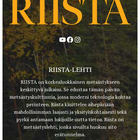
YouTube
Facebook
Instagram
RIISTA-LEHTI
RIISTA on korkealuokkainen metsästykseen
keskittyvä julkaisu. Se edustaa tämän päivän
metsästyskulttuuria, jossa moderni teknologia kohtaa
perinteen. Riista käsittelee aihepiiriään
mahdollisimman laajasti ja yksityiskohtaisesti sekä
pyrkii antamaan lukijoille uutta tietoa. Riista on
metsästyslehti, jonka sivuilta huokuu aito
erätunnelma.