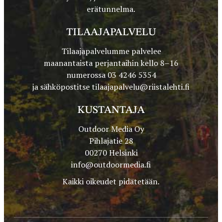
erätunnelma.
TILAAJAPALVELU
Tilaajapalvelumme palvelee
maanantaista perjantaihin kello 8–16
numerossa 03 4246 5354
ja sähköpostitse
tilaajapalvelu@riistalehti.fi
KUSTANTAJA
Outdoor Media Oy
Pihlajatie 28
00270 Helsinki
info@outdoormedia.fi
Kaikki oikeudet pidätetään.