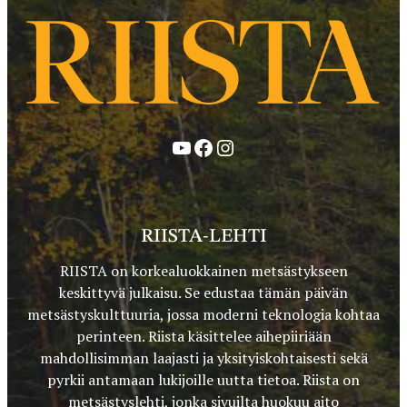
YouTube
Facebook
Instagram
RIISTA-LEHTI
RIISTA on korkealuokkainen metsästykseen
keskittyvä julkaisu. Se edustaa tämän päivän
metsästyskulttuuria, jossa moderni teknologia kohtaa
perinteen. Riista käsittelee aihepiiriään
mahdollisimman laajasti ja yksityiskohtaisesti sekä
pyrkii antamaan lukijoille uutta tietoa. Riista on
metsästyslehti, jonka sivuilta huokuu aito