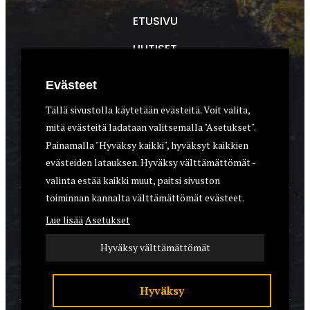
ETUSIVU
UUTISET
METSÄSTYS
Evästeet
ASEET & OPTIIKKA
Tällä sivustolla käytetään evästeitä. Voit valita,
mitä evästeitä ladataan valitsemalla "Asetukset".
VARUSTEET
Painamalla "Hyväksy kaikki", hyväksyt kaikkien
KOIRAT
evästeiden latauksen. Hyväksy välttämättömät -
valinta estää kaikki muut, paitsi sivuston
toiminnan kannalta välttämättömät evästeet.
YHTEYSTIEDOT
Lue lisää
Asetukset
REKISTERISELOSTE
Hyväksy välttämättömät
EVÄSTEET
Hyväksy