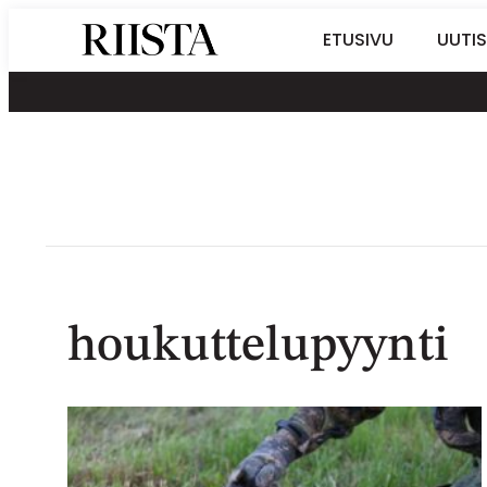
Siirry
Riistalehti.fi
ETUSIVU
UUTIS
suoraan
Metsästyksen
sisältöön
erikoislehti
houkuttelupyynti