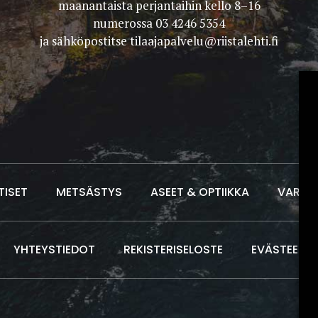
maanantaista perjantaihin kello 8–16
numerossa 03 4246 5354
ja sähköpostitse
tilaajapalvelu@riistalehti.fi
TISET
METSÄSTYS
ASEET & OPTIIKKA
VARUS
YHTEYSTIEDOT
REKISTERISELOSTE
EVÄSTEET