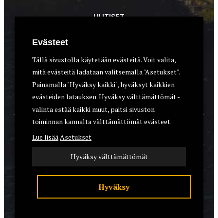
UUTISET
METSÄSTYS
Evästeet
ASEET & OPTIIKKA
Tällä sivustolla käytetään evästeitä. Voit valita,
mitä evästeitä ladataan valitsemalla "Asetukset".
VARUSTEET
Painamalla "Hyväksy kaikki", hyväksyt kaikkien
KOIRAT
evästeiden latauksen. Hyväksy välttämättömät -
valinta estää kaikki muut, paitsi sivuston
toiminnan kannalta välttämättömät evästeet.
YHTEYSTIEDOT
Lue lisää
Asetukset
REKISTERISELOSTE
Hyväksy välttämättömät
EVÄSTEET
Hyväksy
© 2026 Riistalehti.fi