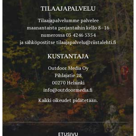
TILAAJAPALVELU
Tilaajapalvelumme palvelee
maanantaista perjantaihin kello 8–16
numerossa 03 4246 5354
ja sähköpostitse
tilaajapalvelu@riistalehti.fi
KUSTANTAJA
Outdoor Media Oy
Pihlajatie 28
00270 Helsinki
info@outdoormedia.fi
Kaikki oikeudet pidätetään.
ETUSIVU