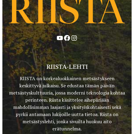
YouTube
Facebook
Instagram
RIISTA-LEHTI
RIISTA on korkealuokkainen metsästykseen
keskittyvä julkaisu. Se edustaa tämän päivän
metsästyskulttuuria, jossa moderni teknologia kohtaa
perinteen. Riista käsittelee aihepiiriään
mahdollisimman laajasti ja yksityiskohtaisesti sekä
pyrkii antamaan lukijoille uutta tietoa. Riista on
metsästyslehti, jonka sivuilta huokuu aito
erätunnelma.