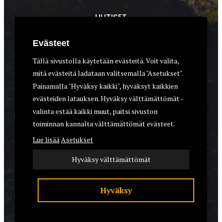
UUTISET
METSÄSTYS
Evästeet
ASEET & OPTIIKKA
Tällä sivustolla käytetään evästeitä. Voit valita,
mitä evästeitä ladataan valitsemalla "Asetukset".
VARUSTEET
Painamalla "Hyväksy kaikki", hyväksyt kaikkien
KOIRAT
evästeiden latauksen. Hyväksy välttämättömät -
valinta estää kaikki muut, paitsi sivuston
toiminnan kannalta välttämättömät evästeet.
YHTEYSTIEDOT
Lue lisää
Asetukset
REKISTERISELOSTE
Hyväksy välttämättömät
EVÄSTEET
Hyväksy
© 2026 Riistalehti.fi