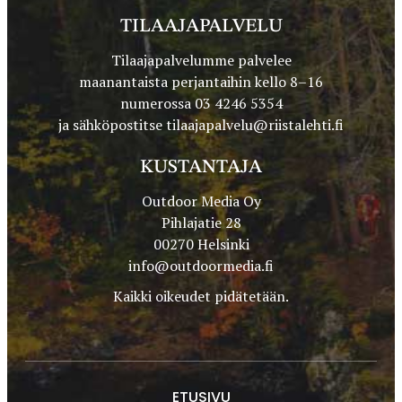
TILAAJAPALVELU
Tilaajapalvelumme palvelee
maanantaista perjantaihin kello 8–16
numerossa 03 4246 5354
ja sähköpostitse
tilaajapalvelu@riistalehti.fi
KUSTANTAJA
Outdoor Media Oy
Pihlajatie 28
00270 Helsinki
info@outdoormedia.fi
Kaikki oikeudet pidätetään.
ETUSIVU