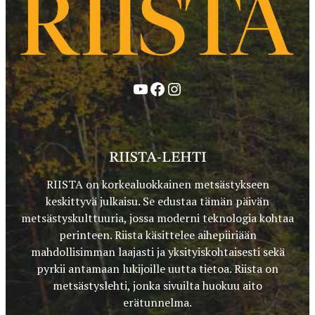
YouTube
Facebook
Instagram
RIISTA-LEHTI
RIISTA on korkealuokkainen metsästykseen
keskittyvä julkaisu. Se edustaa tämän päivän
metsästyskulttuuria, jossa moderni teknologia kohtaa
perinteen. Riista käsittelee aihepiiriään
mahdollisimman laajasti ja yksityiskohtaisesti sekä
pyrkii antamaan lukijoille uutta tietoa. Riista on
metsästyslehti, jonka sivuilta huokuu aito
erätunnelma.