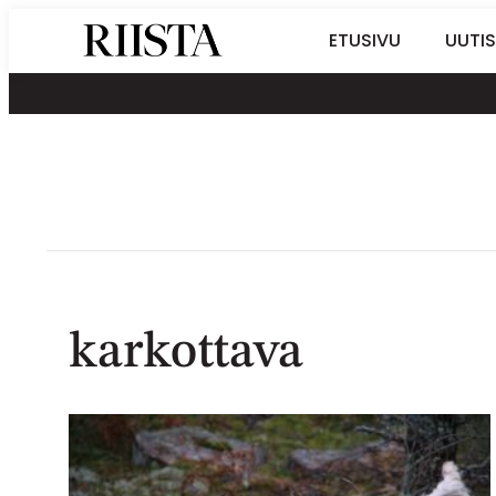
Siirry
Riistalehti.fi
ETUSIVU
UUTIS
suoraan
Metsästyksen
sisältöön
erikoislehti
karkottava