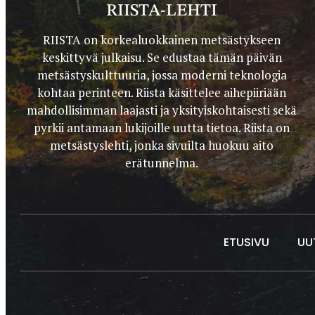
RIISTA-LEHTI
RIISTA on korkealuokkainen metsästykseen
keskittyvä julkaisu. Se edustaa tämän päivän
metsästyskulttuuria, jossa moderni teknologia
kohtaa perinteen. Riista käsittelee aihepiiriään
mahdollisimman laajasti ja yksityiskohtaisesti sekä
pyrkii antamaan lukijoille uutta tietoa. Riista on
metsästyslehti, jonka sivuilta huokuu aito
erätunnelma.
ETUSIVU
UU