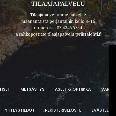
TILAAJAPALVELU
Tilaajapalvelumme palvelee
maanantaista perjantaihin kello 8–16
numerossa 03 4246 5354
ja sähköpostitse
tilaajapalvelu@riistalehti.fi
TISET
METSÄSTYS
ASEET & OPTIIKKA
VARUS
YHTEYSTIEDOT
REKISTERISELOSTE
EVÄSTEET