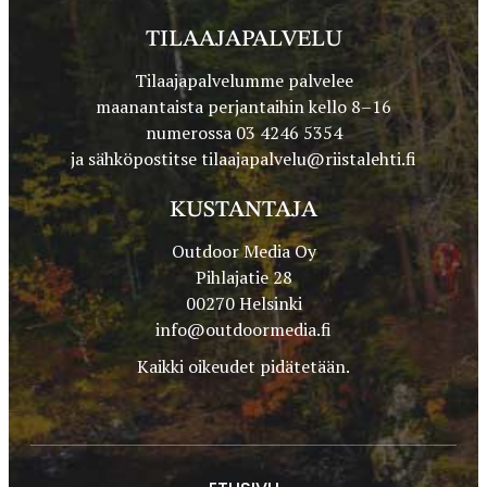
TILAAJAPALVELU
Tilaajapalvelumme palvelee
maanantaista perjantaihin kello 8–16
numerossa 03 4246 5354
ja sähköpostitse
tilaajapalvelu@riistalehti.fi
KUSTANTAJA
Outdoor Media Oy
Pihlajatie 28
00270 Helsinki
info@outdoormedia.fi
Kaikki oikeudet pidätetään.