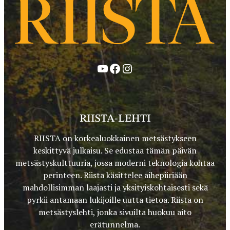
YouTube
Facebook
Instagram
RIISTA-LEHTI
RIISTA on korkealuokkainen metsästykseen
keskittyvä julkaisu. Se edustaa tämän päivän
metsästyskulttuuria, jossa moderni teknologia kohtaa
perinteen. Riista käsittelee aihepiiriään
mahdollisimman laajasti ja yksityiskohtaisesti sekä
pyrkii antamaan lukijoille uutta tietoa. Riista on
metsästyslehti, jonka sivuilta huokuu aito
erätunnelma.