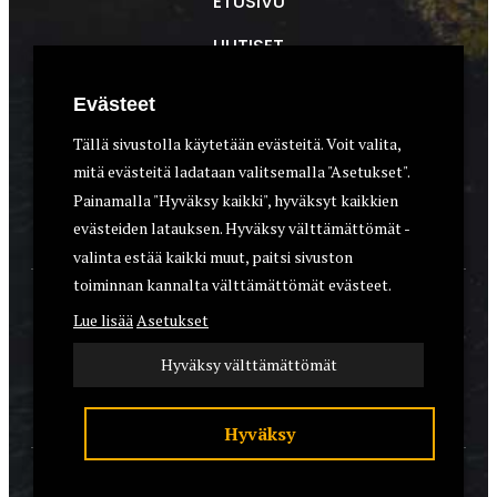
ETUSIVU
UUTISET
METSÄSTYS
Evästeet
ASEET & OPTIIKKA
Tällä sivustolla käytetään evästeitä. Voit valita,
mitä evästeitä ladataan valitsemalla "Asetukset".
VARUSTEET
Painamalla "Hyväksy kaikki", hyväksyt kaikkien
KOIRAT
evästeiden latauksen. Hyväksy välttämättömät -
valinta estää kaikki muut, paitsi sivuston
toiminnan kannalta välttämättömät evästeet.
YHTEYSTIEDOT
Lue lisää
Asetukset
REKISTERISELOSTE
Hyväksy välttämättömät
EVÄSTEET
Hyväksy