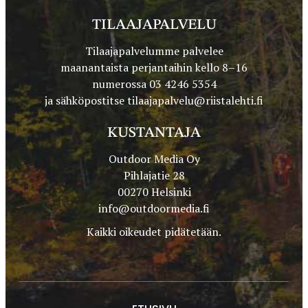
TILAAJAPALVELU
Tilaajapalvelumme palvelee
maanantaista perjantaihin kello 8–16
numerossa 03 4246 5354
ja sähköpostitse
tilaajapalvelu@riistalehti.fi
KUSTANTAJA
Outdoor Media Oy
Pihlajatie 28
00270 Helsinki
info@outdoormedia.fi
Kaikki oikeudet pidätetään.