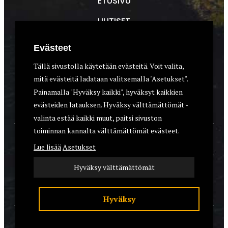
ETUSIVU
UUTISET
METSÄSTYS
Evästeet
ASEET & OPTIIKKA
Tällä sivustolla käytetään evästeitä. Voit valita,
mitä evästeitä ladataan valitsemalla "Asetukset".
VARUSTEET
Painamalla "Hyväksy kaikki", hyväksyt kaikkien
KOIRAT
evästeiden latauksen. Hyväksy välttämättömät -
valinta estää kaikki muut, paitsi sivuston
toiminnan kannalta välttämättömät evästeet.
YHTEYSTIEDOT
Lue lisää
Asetukset
REKISTERISELOSTE
Hyväksy välttämättömät
EVÄSTEET
Hyväksy