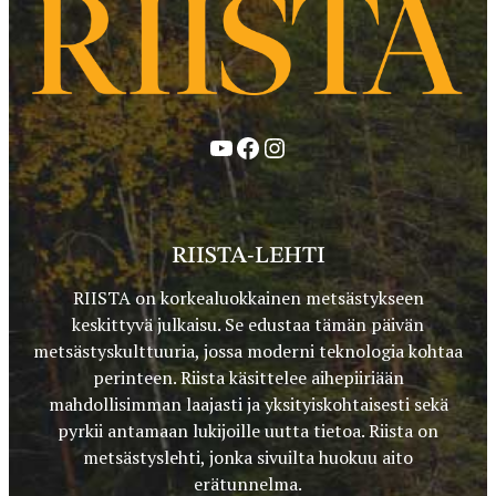
YouTube
Facebook
Instagram
RIISTA-LEHTI
RIISTA on korkealuokkainen metsästykseen
keskittyvä julkaisu. Se edustaa tämän päivän
metsästyskulttuuria, jossa moderni teknologia kohtaa
perinteen. Riista käsittelee aihepiiriään
mahdollisimman laajasti ja yksityiskohtaisesti sekä
pyrkii antamaan lukijoille uutta tietoa. Riista on
metsästyslehti, jonka sivuilta huokuu aito
erätunnelma.