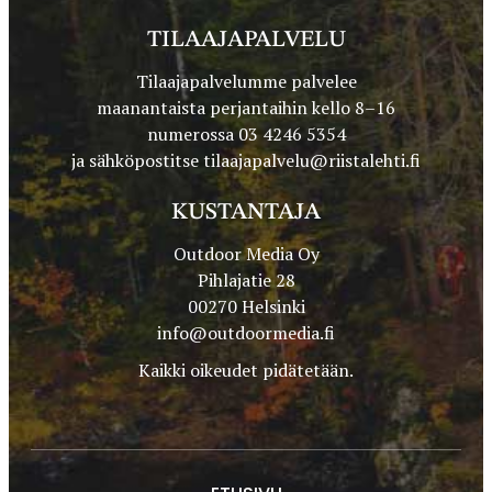
TILAAJAPALVELU
Tilaajapalvelumme palvelee
maanantaista perjantaihin kello 8–16
numerossa 03 4246 5354
ja sähköpostitse
tilaajapalvelu@riistalehti.fi
KUSTANTAJA
Outdoor Media Oy
Pihlajatie 28
00270 Helsinki
info@outdoormedia.fi
Kaikki oikeudet pidätetään.