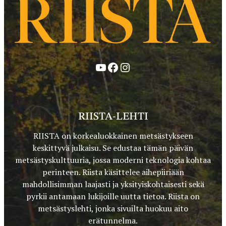
YouTube
Facebook
Instagram
RIISTA-LEHTI
RIISTA on korkealuokkainen metsästykseen
keskittyvä julkaisu. Se edustaa tämän päivän
metsästyskulttuuria, jossa moderni teknologia kohtaa
perinteen. Riista käsittelee aihepiiriään
mahdollisimman laajasti ja yksityiskohtaisesti sekä
pyrkii antamaan lukijoille uutta tietoa. Riista on
metsästyslehti, jonka sivuilta huokuu aito
erätunnelma.