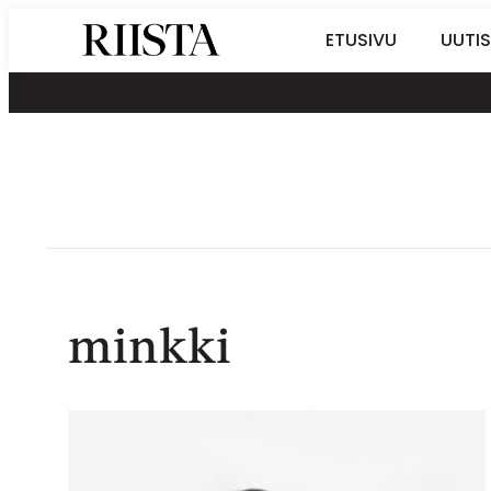
Siirry
Riistalehti.fi
ETUSIVU
UUTIS
suoraan
Metsästyksen
sisältöön
erikoislehti
minkki