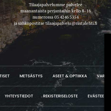
Tilaajapalvelumme palvelee
maanantaista perjantaihin kello 8–16
numerossa 03 4246 5354
ja sähköpostitse
tilaajapalvelu@riistalehti.fi
TISET
METSÄSTYS
ASEET & OPTIIKKA
VARUS
YHTEYSTIEDOT
REKISTERISELOSTE
EVÄSTEET