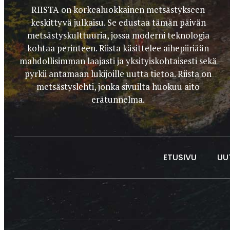
RIISTA on korkealuokkainen metsästykseen
keskittyvä julkaisu. Se edustaa tämän päivän
metsästyskulttuuria, jossa moderni teknologia
kohtaa perinteen. Riista käsittelee aihepiiriään
mahdollisimman laajasti ja yksityiskohtaisesti sekä
pyrkii antamaan lukijoille uutta tietoa. Riista on
metsästyslehti, jonka sivuilta huokuu aito
erätunnelma.
ETUSIVU
UU