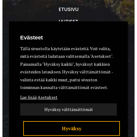
ETUSIVU
UUTISET
METSÄSTYS
Evästeet
ASEET & OPTIIKKA
Tällä sivustolla käytetään evästeitä. Voit valita,
mitä evästeitä ladataan valitsemalla "Asetukset".
VARUSTEET
Painamalla "Hyväksy kaikki", hyväksyt kaikkien
KOIRAT
evästeiden latauksen. Hyväksy välttämättömät -
valinta estää kaikki muut, paitsi sivuston
toiminnan kannalta välttämättömät evästeet.
YHTEYSTIEDOT
Lue lisää
Asetukset
REKISTERISELOSTE
Hyväksy välttämättömät
EVÄSTEET
Hyväksy