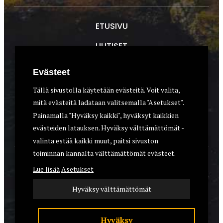
ETUSIVU
UUTISET
METSÄSTYS
Evästeet
ASEET & OPTIIKKA
Tällä sivustolla käytetään evästeitä. Voit valita,
mitä evästeitä ladataan valitsemalla "Asetukset".
VARUSTEET
Painamalla "Hyväksy kaikki", hyväksyt kaikkien
KOIRAT
evästeiden latauksen. Hyväksy välttämättömät -
valinta estää kaikki muut, paitsi sivuston
toiminnan kannalta välttämättömät evästeet.
YHTEYSTIEDOT
Lue lisää
Asetukset
REKISTERISELOSTE
Hyväksy välttämättömät
EVÄSTEET
Hyväksy