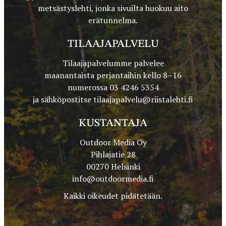
metsästyslehti, jonka sivuilta huokuu aito
erätunnelma.
TILAAJAPALVELU
Tilaajapalvelumme palvelee
maanantaista perjantaihin kello 8–16
numerossa 03 4246 5354
ja sähköpostitse
tilaajapalvelu@riistalehti.fi
KUSTANTAJA
Outdoor Media Oy
Pihlajatie 28
00270 Helsinki
info@outdoormedia.fi
Kaikki oikeudet pidätetään.