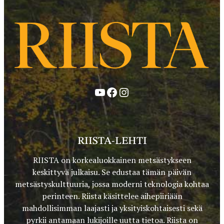
YouTube
Facebook
Instagram
RIISTA-LEHTI
RIISTA on korkealuokkainen metsästykseen
keskittyvä julkaisu. Se edustaa tämän päivän
metsästyskulttuuria, jossa moderni teknologia kohtaa
perinteen. Riista käsittelee aihepiiriään
mahdollisimman laajasti ja yksityiskohtaisesti sekä
pyrkii antamaan lukijoille uutta tietoa. Riista on