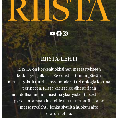
YouTube
Facebook
Instagram
RIISTA-LEHTI
RIISTA on korkealuokkainen metsästykseen
keskittyvä julkaisu. Se edustaa tämän päivän
metsästyskulttuuria, jossa moderni teknologia kohtaa
perinteen. Riista käsittelee aihepiiriään
mahdollisimman laajasti ja yksityiskohtaisesti sekä
pyrkii antamaan lukijoille uutta tietoa. Riista on
metsästyslehti, jonka sivuilta huokuu aito
erätunnelma.