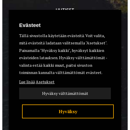
UUTISET
METSÄSTYS
Evästeet
ASEET & OPTIIKKA
Tällä sivustolla käytetään evästeitä. Voit valita,
mitä evästeitä ladataan valitsemalla "Asetukset".
VARUSTEET
Painamalla "Hyväksy kaikki", hyväksyt kaikkien
KOIRAT
evästeiden latauksen. Hyväksy välttämättömät -
valinta estää kaikki muut, paitsi sivuston
toiminnan kannalta välttämättömät evästeet.
YHTEYSTIEDOT
Lue lisää
Asetukset
REKISTERISELOSTE
Hyväksy välttämättömät
EVÄSTEET
Hyväksy
© 2026 Riistalehti.fi