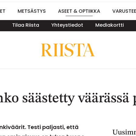
ET
METSÄSTYS
ASEET & OPTIIKKA
VARUSTE
Tilaa Riista
Yhteystiedot
Mediakortti
nko säästetty väärässä
kiväärit. Testi paljasti, että
Uusimm