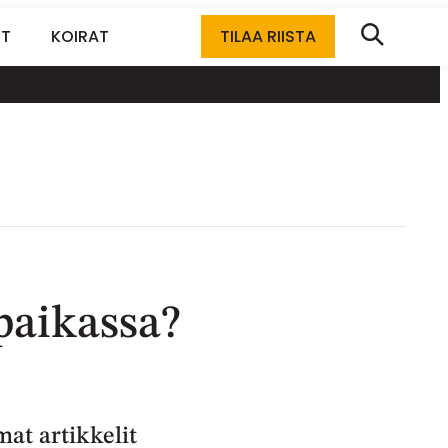
ET
KOIRAT
TILAA RIISTA
 paikassa?
at artikkelit