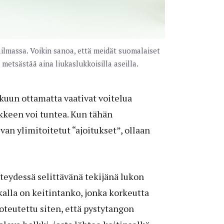
ailmassa. Voikin sanoa, että meidät suomalaiset
tsästää aina liukaslukkoisilla aseilla.
kuun ottamatta vaativat voitelua
ikkeen voi tuntea. Kun tähän
van ylimitoitetut “ajoitukset”, ollaan
hteydessä selittävänä tekijänä lukon
kalla on keitintanko, jonka korkeutta
oteutettu siten, että pystytangon