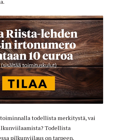
a.
 toiminnalla todellista merkitystä, vai
ilkunviilaamista? Todellista
eessa pilkunviilaus on tarpeen.