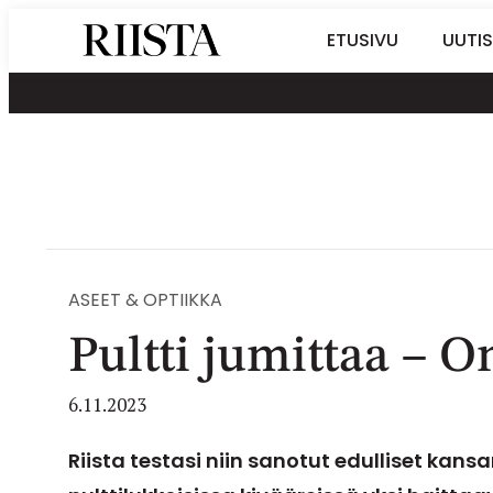
Siirry
Riistalehti.fi
ETUSIVU
UUTIS
suoraan
Metsästyksen
sisältöön
erikoislehti
ASEET & OPTIIKKA
Pultti jumittaa – O
6.11.2023
Riista testasi niin sanotut edulliset kansan