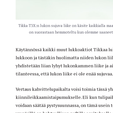
Tikka T3X:n lukon sujuva liike on käsite kaikkialla ma
on suorastaan hemmoteltu kun olemme saaneet me
Käytännössä kaikki muut lukkoaktiot Tikkaa lu
lukkoon ja tästäkin huolimatta niiden lukon li
yhdistetään liian lyhyt lukonkammen liike ja ai
tilanteessa, että lukon liike ei ole enää sujuvaa.
Vertaus kahvittelupaikalta voisi toimia tässä y
kiinnileikkaamistaipumukselle. Eli kun tulipai
voidaan säätää pystysuunnassa, on tämä usein t