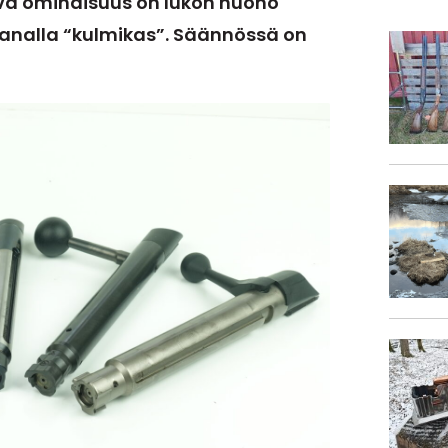
aava ominaisuus on lukon huono
 sanalla “kulmikas”. Säännössä on