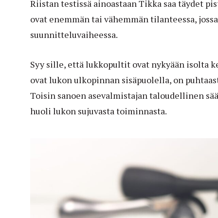
Riistan testissä ainoastaan Tikka saa täydet pi
ovat enemmän tai vähemmän tilanteessa, jossa 
suunnitteluvaiheessa.
Syy sille, että lukkopultit ovat nykyään isolta 
ovat lukon ulkopinnan sisäpuolella, on puhtaast
Toisin sanoen asevalmistajan taloudellinen sä
huoli lukon sujuvasta toiminnasta.