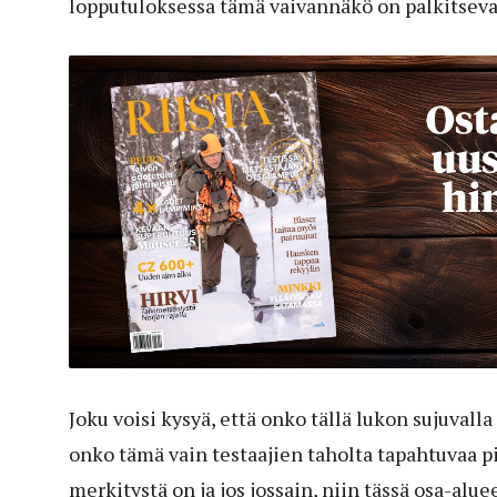
lopputuloksessa tämä vaivannäkö on palkitseva
Joku voisi kysyä, että onko tällä lukon sujuvalla
onko tämä vain testaajien taholta tapahtuvaa p
merkitystä on ja jos jossain, niin tässä osa-alu