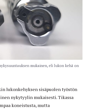
 nykysuuntauksen mukainen, eli lukon kehä on
nkin lukonkehyksen sisäpuolen työstön
inen nykytyylin mukaisesti. Tikassa
empaa koneistusta, mutta