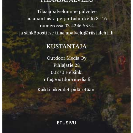
TILAAJAPALVELU
Tilaajapalvelumme palvelee
maanantaista perjantaihin kello 8–16
numerossa 03 4246 5354
ja sähköpostitse
tilaajapalvelu@riistalehti.fi
KUSTANTAJA
Outdoor Media Oy
Pihlajatie 28
00270 Helsinki
info@outdoormedia.fi
Kaikki oikeudet pidätetään.
ETUSIVU