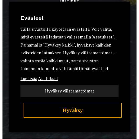
UUTISET
METSÄSTYS
Evästeet
ASEET & OPTIIKKA
Tällä sivustolla käytetään evästeitä. Voit valita,
mitä evästeitä ladataan valitsemalla "Asetukset".
VARUSTEET
Painamalla "Hyväksy kaikki", hyväksyt kaikkien
KOIRAT
evästeiden latauksen. Hyväksy välttämättömät -
valinta estää kaikki muut, paitsi sivuston
toiminnan kannalta välttämättömät evästeet.
YHTEYSTIEDOT
Lue lisää
Asetukset
REKISTERISELOSTE
Hyväksy välttämättömät
EVÄSTEET
Hyväksy
© 2026 Riistalehti.fi