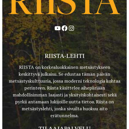
YouTube
Facebook
Instagram
RIISTA-LEHTI
RIISTA on korkealuokkainen metsästykseen
keskittyvä julkaisu. Se edustaa tämän päivän
metsästyskulttuuria, jossa moderni teknologia kohtaa
perinteen. Riista käsittelee aihepiiriään
mahdollisimman laajasti ja yksityiskohtaisesti sekä
pyrkii antamaan lukijoille uutta tietoa. Riista on
metsästyslehti, jonka sivuilta huokuu aito
erätunnelma.